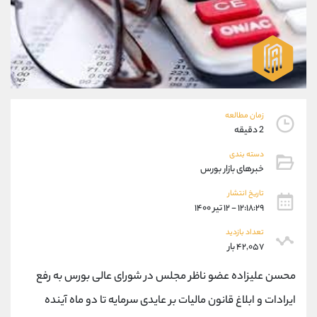
موبایل
09304891085
واتساپ
شروع گفتگو
تلگرام
@Armteam_admin_103
داخلی
103
پشتیبان فروش
(فائزه تهرانی)
زمان مطالعه
موبایل
09101364784
2 دقیقه
واتساپ
شروع گفتگو
تلگرام
@Armteam_admin_104
دسته بندی
خبرهای بازار بورس
داخلی
104
تاریخ انتشار
۱۲:۱۸:۲۹ - ۱۲ تیر ۱۴۰۰
اطلاعات تماس
(دفتر فروش)
تعداد بازدید
تلفن
021-22021030
۴۲,۰۵۷ بار
تلفن
021-22021040
بدون پیش شماره
90001030
محسن علیزاده عضو ناظر مجلس در شورای عالی بورس به رفع
اینستاگرام
@alireza.mehrabii
ایرادات و ابلاغ قانون مالیات بر عایدی سرمایه تا دو ماه آینده
کانال تلگرام
@alirezamehrabi_com