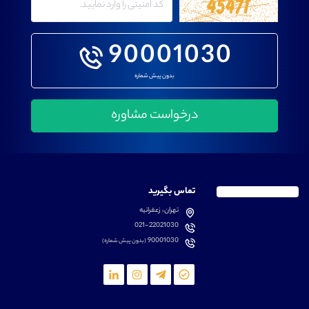
90001030
بدون پیش شماره
تماس بگیرید
تهران، زعفرانیه
021-22021030
90001030
(بدون پیش شماره)