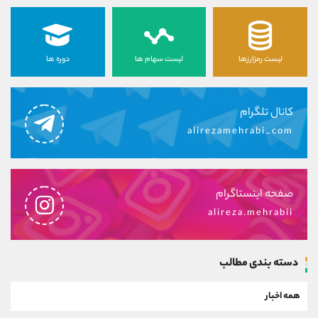
لیست رمزارزها
لیست سهام ها
دوره ها
کانال تلگرام
alirezamehrabi_com
صفحه اینستاگرام
alireza.mehrabii
دسته بندی مطالب
همه اخبار