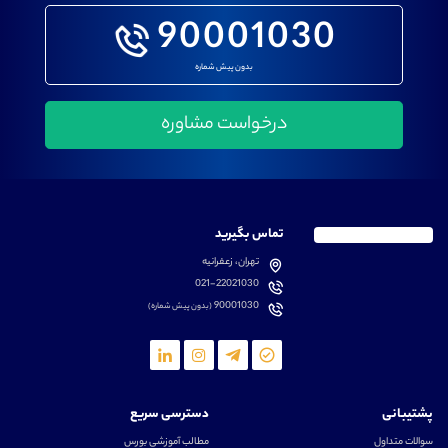
90001030
بدون پیش شماره
تماس بگیرید
تهران، زعفرانیه
021-22021030
90001030
(بدون پیش شماره)
پشتیبانی
دسترسی سریع
سوالات متداول
مطالب آموزشی بورس