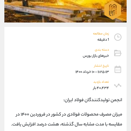
موبایل
09304891085
واتساپ
شروع گفتگو
تلگرام
@Armteam_admin_103
داخلی
103
زمان مطالعه
1 دقیقه
پشتیبان فروش
(ایمان پوراسماعیلی)
موبایل
09927779040
دسته بندی
خبرهای بازار بورس
واتساپ
شروع گفتگو
تلگرام
@Armteam_admin_por
تاریخ انتشار
داخلی
107
۱۱:۲۵:۱۳ - ۱۰ خرداد ۱۴۰۰
تعداد بازدید
اطلاعات تماس
۴۰,۴۳۴ بار
(دفتر فروش)
تلفن
021-22021030
انجمن تولیدکنندگان فولاد ایران:
تلفن
021-22021040
بدون پیش شماره
90001030
میزان مصرف محصولات فولادی در کشور در فروردین ۱۴۰۰ در
اینستاگرام
@alireza.mehrabii
مقایسه با مدت مشابه سال گذشته، هشت درصد افزایش یافت.
کانال تلگرام
@alirezamehrabi_com