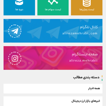
لیست رمزارزها
لیست سهام ها
دوره ها
کانال تلگرام
alirezamehrabi_com
صفحه اینستاگرام
alireza.mehrabii
دسته بندی مطالب
همه اخبار
خبرهای بازار ارز دیجیتال