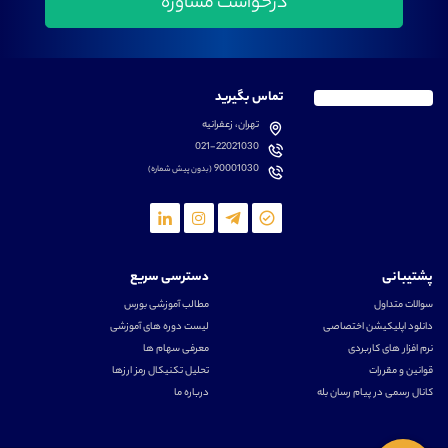
تماس بگیرید
تهران، زعفرانیه
021-22021030
90001030
(بدون پیش شماره)
پشتیبانی
دسترسی سریع
سوالات متداول
مطالب آموزشی بورس
دانلود اپلیکیشن اختصاصی
لیست دوره های آموزشی
نرم افزار های کاربردی
معرفی سهام ها
قوانین و مقررات
تحلیل تکنیکال رمز ارزها
کانال رسمی در پیام رسان بله
درباره ما