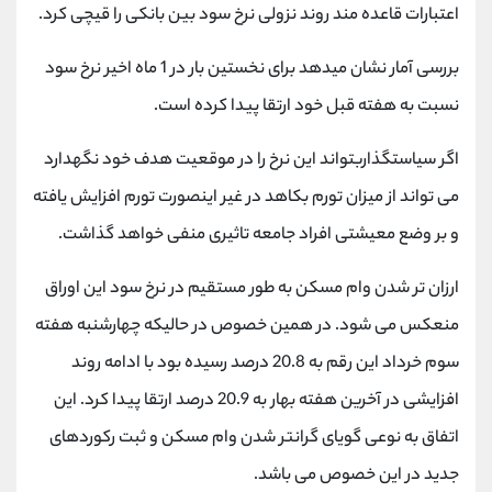
کانال بله
@alirezamehrabi_official
اعتبارات قاعده مند روند نزولی نرخ سود بین بانکی را قیچی کرد.
بررسی آمار نشان میدهد برای نخستین بار در 1 ماه اخیر نرخ سود
نسبت به هفته قبل خود ارتقا پیدا کرده است.
اگر سیاستگذاربتواند این نرخ را در موقعیت هدف خود نگهدارد
می تواند از میزان تورم بکاهد در غیر اینصورت تورم افزایش یافته
و بر وضع معیشتی افراد جامعه تاثیری منفی خواهد گذاشت.
ارزان تر شدن وام مسکن به طور مستقیم در نرخ سود این اوراق
منعکس می شود. در همین خصوص در حالیکه چهارشنبه هفته
سوم خرداد این رقم به 20.8 درصد رسیده بود با ادامه روند
افزایشی در آخرین هفته بهار به 20.9 درصد ارتقا پیدا کرد. این
اتفاق به نوعی گویای گرانتر شدن وام مسکن و ثبت رکوردهای
جدید در این خصوص می باشد.