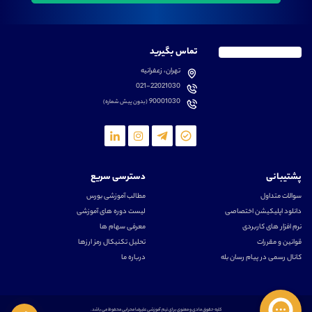
تماس بگیرید
تهران، زعفرانیه
021-22021030
90001030
(بدون پیش شماره)
پشتیبانی
دسترسی سریع
سوالات متداول
مطالب آموزشی بورس
دانلود اپلیکیشن اختصاصی
لیست دوره های آموزشی
نرم افزار های کاربردی
معرفی سهام ها
قوانین و مقررات
تحلیل تکنیکال رمز ارزها
کانال رسمی در پیام رسان بله
درباره ما
کلیه حقوق مادی و معنوی برای تیم آموزشی علیرضا محرابی محفوظ می باشد.