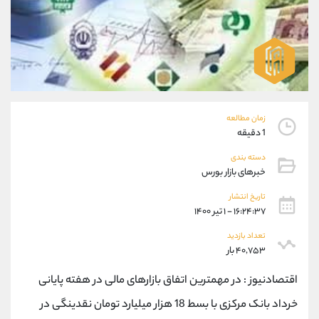
موبایل
09304891085
واتساپ
شروع گفتگو
تلگرام
@Armteam_admin_103
داخلی
103
پشتیبان فروش
(فائزه تهرانی)
زمان مطالعه
موبایل
09101364784
1 دقیقه
واتساپ
شروع گفتگو
تلگرام
@Armteam_admin_104
دسته بندی
خبرهای بازار بورس
داخلی
104
تاریخ انتشار
۱۶:۲۴:۳۷ - ۱ تیر ۱۴۰۰
اطلاعات تماس
(دفتر فروش)
تلفن
021-22021030
تعداد بازدید
۴۰,۷۵۳ بار
تلفن
021-22021040
بدون پیش شماره
90001030
اقتصادنیوز : در مهمترین اتفاق بازارهای مالی در هفته پایانی
اینستاگرام
@alireza.mehrabii
خرداد بانک مرکزی با بسط 18 هزار میلیارد تومان نقدینگی در
کانال تلگرام
@alirezamehrabi_com