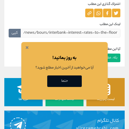
اشتراک گذاری این مطلب
لینک این مطلب
کپی
×
آیا این مطلب برای شما مفید بود؟
به روز بمانید!
بله ، مفید بود
خیر ، مفید نبود
آیا می‌خواهید از آخرین اخبار مطلع شوید؟
حتما
لیست رمزارزها
لیست سهام ها
دوره ها
کانال تلگرام
alirezamehrabi_com