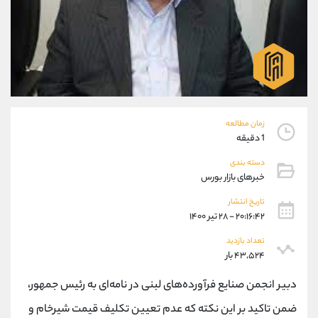
موبایل
09304891085
واتساپ
شروع گفتگو
تلگرام
@Armteam_admin_103
داخلی
103
پشتیبان فروش
(ایمان پوراسماعیلی)
موبایل
09927779040
زمان مطالعه
واتساپ
شروع گفتگو
1 دقیقه
تلگرام
@Armteam_admin_por
دسته بندی
داخلی
107
خبرهای بازار بورس
تاریخ انتشار
اطلاعات تماس
(دفتر فروش)
۲۰:۱۶:۴۲ - ۲۸ تیر ۱۴۰۰
تلفن
021-22021030
تعداد بازدید
تلفن
021-22021040
۴۳,۵۲۴ بار
بدون پیش شماره
90001030
دبیر انجمن صنایع فرآورده‌های لبنی در نامه‌ای به رئیس جمهور،
اینستاگرام
@alireza.mehrabii
کانال تلگرام
@alirezamehrabi_com
ضمن تاکید بر این نکته که عدم تعیین تکلیف قیمت شیرخام و