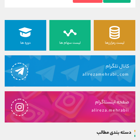
لیست رمزارزها
لیست سهام ها
دوره ها
کانال تلگرام
alirezamehrabi_com
صفحه اینستاگرام
alireza.mehrabii
دسته بندی مطالب