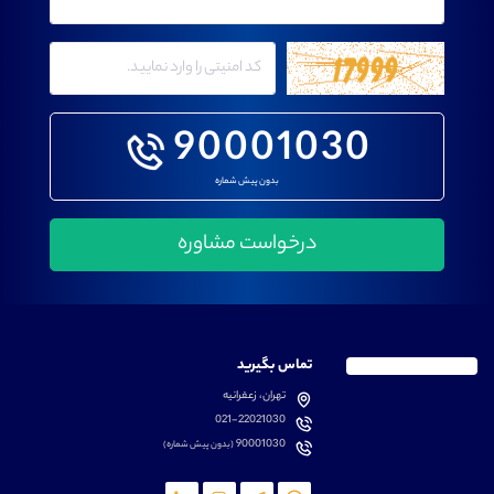
90001030
بدون پیش شماره
تماس بگیرید
تهران، زعفرانیه
021-22021030
90001030
(بدون پیش شماره)