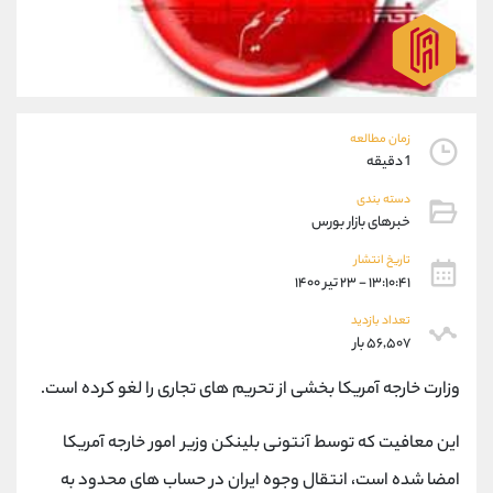
موبایل
09927779040
واتساپ
شروع گفتگو
تلگرام
@Armteam_admin_por
داخلی
107
زمان مطالعه
پشتیبان فروش
(فائزه تهرانی)
1 دقیقه
موبایل
09101364784
دسته بندی
واتساپ
شروع گفتگو
خبرهای بازار بورس
تلگرام
@Armteam_admin_104
تاریخ انتشار
داخلی
104
۱۳:۱۰:۴۱ - ۲۳ تیر ۱۴۰۰
تعداد بازدید
اطلاعات تماس
(دفتر فروش)
۵۶,۵۰۷ بار
تلفن
021-22021030
وزارت خارجه آمریکا بخشی از تحریم های تجاری را لغو کرده است.
تلفن
021-22021040
بدون پیش شماره
90001030
این معافیت که توسط آنتونی بلینکن وزیر امور خارجه آمریکا
اینستاگرام
@alireza.mehrabii
کانال تلگرام
@alirezamehrabi_com
امضا شده است، انتقال وجوه ایران در حساب های محدود به