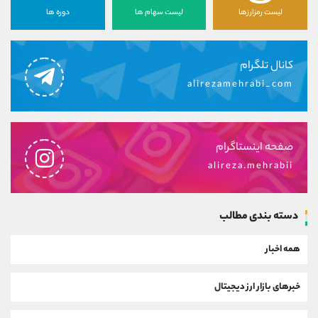
لیست رمزارزها
لیست سهام ها
دوره ها
کانال تلگرام
alirezamehrabi_com
صفحه اینستاگرام
alireza.mehrabii
دسته بندی مطالب
همه اخبار
خبرهای بازار ارز دیجیتال