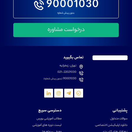
90001030
بدون پیش شماره
تماس بگیرید
تهران، زعفرانیه
021-22021030
90001030
(بدون پیش شماره)
پشتیبانی
دسترسی سریع
سوالات متداول
مطالب آموزشی بورس
دانلود اپلیکیشن اختصاصی
لیست دوره های آموزشی
نرم افزار های کاربردی
معرفی سهام ها