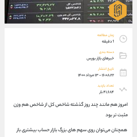
موبایل
09194198792
واتساپ
شروع گفتگو
تلگرام
@Armteam_admin_33
داخلی
118
زمان مطالعه
1 دقیقه
پشتیبان فروش
(محسن یزدی)
موبایل
09304891085
دسته بندی
خبرهای بازار بورس
واتساپ
شروع گفتگو
تلگرام
@Armteam_admin_103
تاریخ انتشار
داخلی
103
۱۶:۰۸:۲۲ - ۱۳ مرداد ۱۴۰۰
تعداد بازدید
اطلاعات تماس
۴۱,۶۸۴ بار
(دفتر فروش)
تلفن
021-22021030
امروز هم مانند چند روز گذشته شاخص کل از شاخص هم وزن
تلفن
021-22021040
مثبت تر بود
بدون پیش شماره
90001030
اینستاگرام
@alireza.mehrabii
همچنان می‌توان روی سهم های بزرگ بازار حساب بیشتری باز
کانال تلگرام
@alirezamehrabi_com