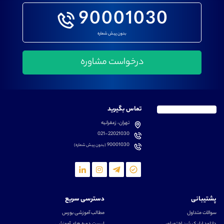
90001030
بدون پیش شماره
تماس بگیرید
تهران، زعفرانیه
021-22021030
90001030
(بدون پیش شماره)
پشتیبانی
دسترسی سریع
سوالات متداول
مطالب آموزشی بورس