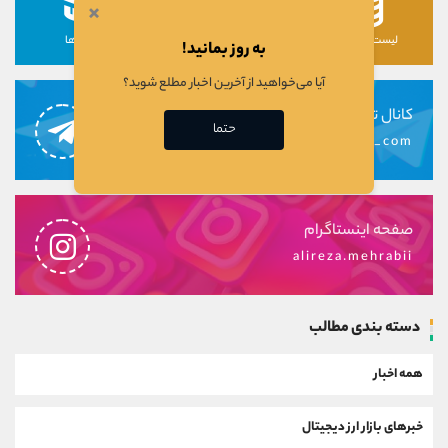
×
لیست رمزارزها
لیست سهام ها
دوره ها
به روز بمانید!
آیا می‌خواهید از آخرین اخبار مطلع شوید؟
کانال تلگرام
حتما
alirezamehrabi_com
صفحه اینستاگرام
alireza.mehrabii
دسته بندی مطالب
همه اخبار
خبرهای بازار ارز دیجیتال