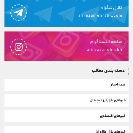
کانال تلگرام
alirezamehrabi_com
صفحه اینستاگرام
alireza.mehrabii
دسته بندی مطالب
همه اخبار
خبرهای بازار ارز دیجیتال
خبرهای اقتصادی
خبرهای بازار طلا و ارز