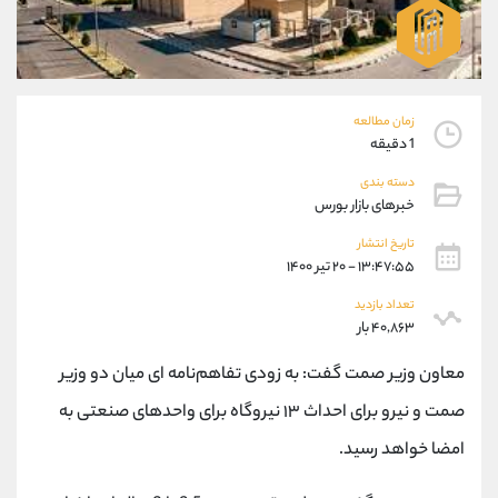
موبایل
09927779040
واتساپ
شروع گفتگو
تلگرام
@Armteam_admin_por
داخلی
107
زمان مطالعه
1 دقیقه
پشتیبان فروش
(فائزه تهرانی)
دسته بندی
موبایل
09101364784
خبرهای بازار بورس
واتساپ
شروع گفتگو
تلگرام
@Armteam_admin_104
تاریخ انتشار
۱۳:۴۷:۵۵ - ۲۰ تیر ۱۴۰۰
داخلی
104
تعداد بازدید
۴۰,۸۶۳ بار
اطلاعات تماس
(دفتر فروش)
تلفن
021-22021030
معاون وزیر صمت گفت: به زودی تفاهم‌نامه ای میان دو وزیر
تلفن
021-22021040
صمت و نیرو برای احداث ۱۳ نیروگاه‌ برای واحدهای صنعتی به
بدون پیش شماره
90001030
امضا خواهد رسید.
اینستاگرام
@alireza.mehrabii
کانال تلگرام
@alirezamehrabi_com