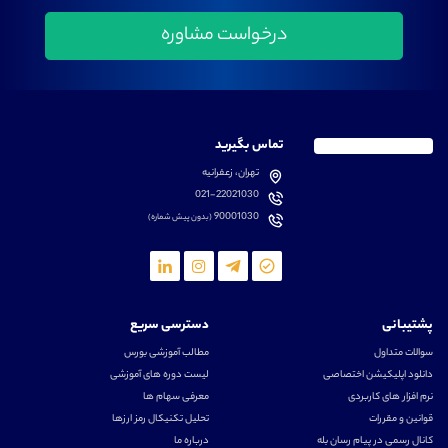
تماس بگیرید
تهران، زعفرانیه
021-22021030
90001030
(بدون پیش شماره)
پشتیبانی
دسترسی سریع
سوالات متداول
مطالب آموزشی بورس
دانلود اپلیکیشن اختصاصی
لیست دوره های آموزشی
نرم افزار های کاربردی
معرفی سهام ها
قوانین و مقررات
تحلیل تکنیکال رمز ارزها
کانال رسمی در پیام رسان بله
درباره ما