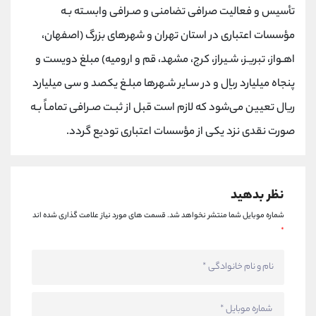
کانال بله
@alirezamehrabi_official
تأسیس و فعالیت صرافی تضامنی و صـرافی وابسـته بـه
مؤسسات اعتباری در استان تهران و شهرهای بزرگ (اصفهان،
اهـواز، تبریـز، شـیراز، کرج، مشهد، قم و ارومیه) مبلغ دویست و
پنجاه میلیارد ریال و در سـایر شـهرها مبلـغ یکصد و سی میلیارد
ریال تعیین می‌شود که لازم است قبل از ثبـت صـرافی تمامـاً بـه
صورت نقدی نزد یکی از مؤسسات اعتباری تودیع گردد.
نظر بدهید
شماره موبایل شما منتشر نخواهد شد.
قسمت های مورد نیاز علامت گذاری شده اند
*