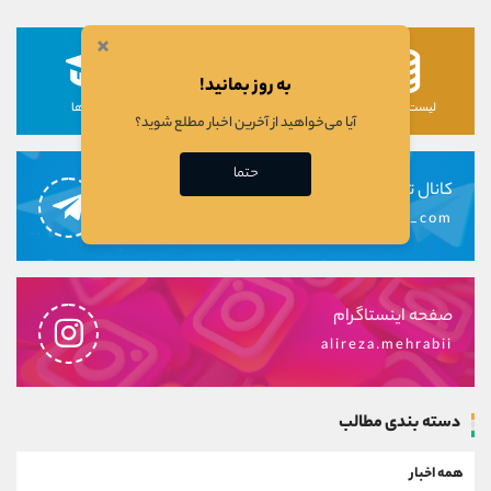
×
به روز بمانید!
لیست رمزارزها
لیست سهام ها
دوره ها
آیا می‌خواهید از آخرین اخبار مطلع شوید؟
حتما
کانال تلگرام
alirezamehrabi_com
صفحه اینستاگرام
alireza.mehrabii
دسته بندی مطالب
همه اخبار