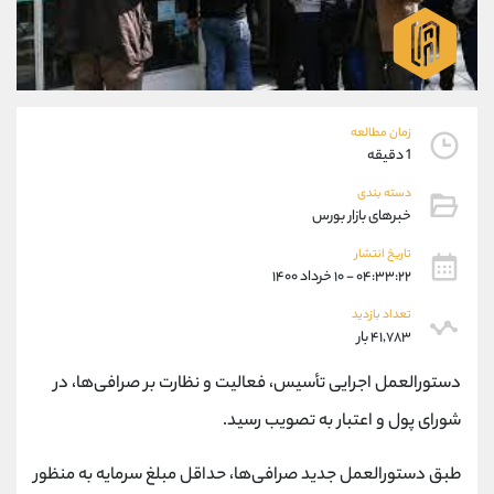
موبایل
09101364784
واتساپ
شروع گفتگو
تلگرام
@Armteam_admin_104
داخلی
104
زمان مطالعه
پشتیبان فروش
(محسن یزدی)
1 دقیقه
موبایل
09304891085
دسته بندی
واتساپ
شروع گفتگو
خبرهای بازار بورس
تلگرام
@Armteam_admin_103
تاریخ انتشار
داخلی
103
۰۴:۳۳:۲۲ - ۱۰ خرداد ۱۴۰۰
تعداد بازدید
اطلاعات تماس
(دفتر فروش)
۴۱,۷۸۳ بار
تلفن
021-22021030
دستورالعمل اجرایی تأسیس، فعالیت و نظارت بر صرافی‌ها، در
تلفن
021-22021040
شورای پول و اعتبار به تصویب رسید.
بدون پیش شماره
90001030
اینستاگرام
@alireza.mehrabii
طبق دستورالعمل جدید صرافی‌ها، حداقل مبلغ سرمایه به منظور
کانال تلگرام
@alirezamehrabi_com