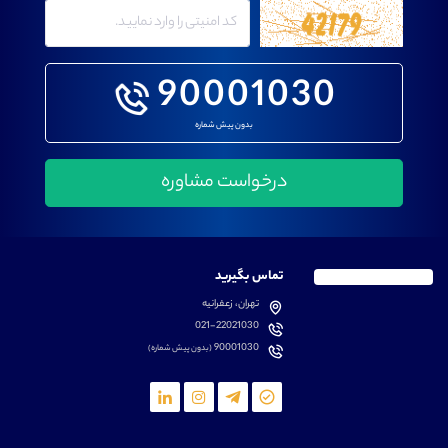
90001030
بدون پیش شماره
تماس بگیرید
تهران، زعفرانیه
021-22021030
90001030
(بدون پیش شماره)