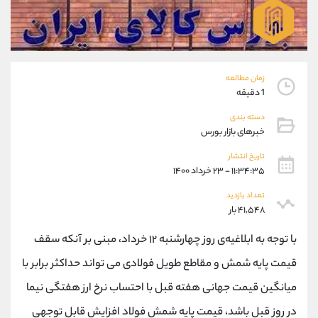
موبایل
09101364784
واتساپ
شروع گفتگو
تلگرام
@Armteam_admin_104
داخلی
104
زمان مطالعه
1 دقیقه
پشتیبان فروش
(ایمان پوراسماعیلی)
دسته بندی
موبایل
09927779040
خبرهای بازار بورس
واتساپ
شروع گفتگو
تلگرام
@Armteam_admin_por
تاریخ انتشار
۱۱:۳۴:۳۵ - ۲۳ خرداد ۱۴۰۰
داخلی
107
تعداد بازدید
۴۱,۵۴۸ بار
اطلاعات تماس
(دفتر فروش)
تلفن
021-22021030
با توجه به ابلاغیه‌ی روز چهارشنبه ۱۲ خرداد، مبنی بر آنکه سقف
تلفن
021-22021040
قیمت پایه شمش و مقاطع طویل فولادی می تواند حداکثر برابر با
بدون پیش شماره
90001030
میانگین قیمت جهانی هفته قبل با احتساب نرخ ارز هفتگی نیما
اینستاگرام
@alireza.mehrabii
کانال تلگرام
@alirezamehrabi_com
در روز قبل باشد، قیمت پایه شمش فولاد افزایش قابل توجهی