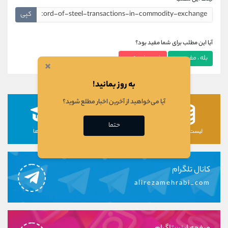
کپی
آیا این مطلب برای شما مفید بود؟
بله ، مفید بود
خیر ، مفید نبود
×
به روز بمانید!
آیا می‌خواهید از آخرین اخبار مطلع شوید؟
حتما
لیست رمزارزها
لیست سهام ها
دوره ها
کانال تلگرام
alirezamehrabi_com