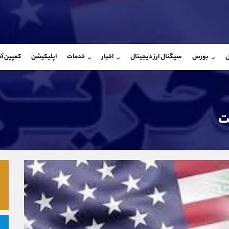
بان فروش
پشتیبان فروش
(محسن یزدی)
(ایمان پوراسماعیلی)
ل
بورس
سیگنال ارز دیجیتال
اخبار
خدمات
اپلیکیشن
کمپین آ
09304891085
موبایل
9927779040
شروع گفتگو
واتساپ
شروع گفتگ
@Armteam_admin_103
تلگرام
Armteam_admin_por
103
داخلی
07
ت