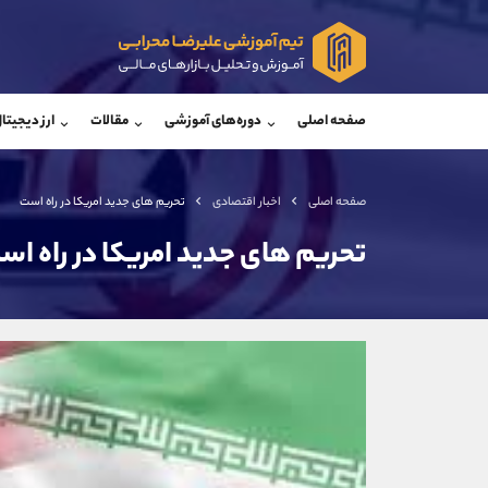
پشتیبان فروش
پشتی
(فائزه تهرانی)
صفحه اصلی
دوره‌های آموزشی
مقالات
ارز دیجیتا
موبایل
09101364784
موبایل
واتساپ
شروع گفتگو
واتساپ
تلگرام
@Armteam_admin_104
تلگرام
صفحه اصلی
اخبار اقتصادی
تحریم های جدید امریکا در راه است
داخلی
104
داخلی
تحریم های جدید امریکا در راه اس
اطلاعات تماس
(دفتر فروش)
تلفن
تلفن
بدون پیش شماره
اینستاگرام
کانال تلگرام
کانال بله