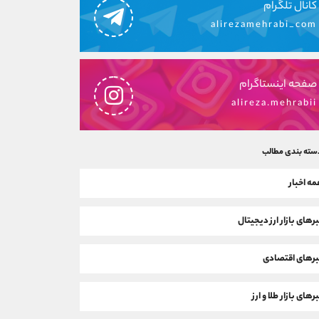
کانال تلگرام
alirezamehrabi_com
صفحه اینستاگرام
alireza.mehrabii
سته بندی مطالب
ه اخبار
رهای بازار ارز دیجیتال
رهای اقتصادی
رهای بازار طلا و ارز