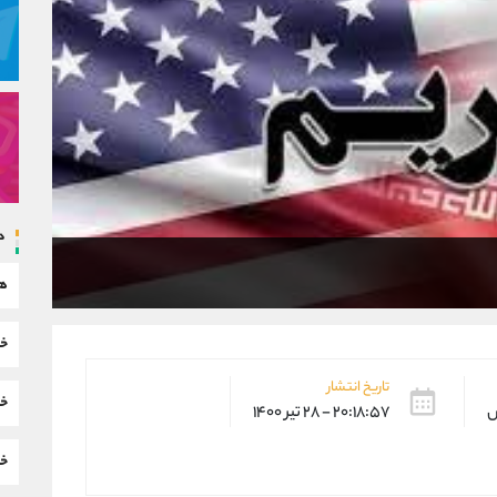
د
هم
خب
تاریخ انتشار
خب
س
۲۰:۱۸:۵۷ - ۲۸ تیر ۱۴۰۰
خب