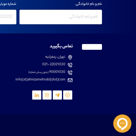
نام و نام خانوادگی
شماره موبای
تماس بگیرید
تهران، زعفرانیه
021-22021030
90001030
(بدون پیش شماره)
info[at]alirezamehrabi[dot]com