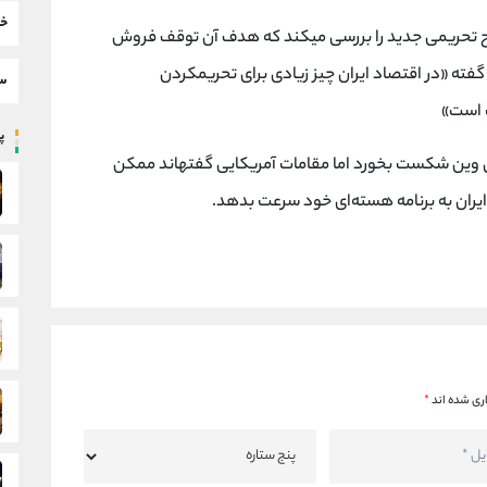
خب
به دلیل متزلزل شدن گفت‌وگوهای وین، آمریکا طرح تحریمی جدید را بررسی می‎کند که هدف آن توقف فروش
نفت ایران به چین است. یکی از مقام‌های آمریکایی گفته «در اقتصاد ایران چیز زیادی برای تحریم‎کردن
سط
پر
این موضوع درصورتی عملی می‎شود که گفت‎وگوهای وین شکست بخورد اما مقامات آمریکایی گفته‎اند ممکن
ان به برنامه هسته‌ای خود سرعت بدهد.
ری شده اند
*