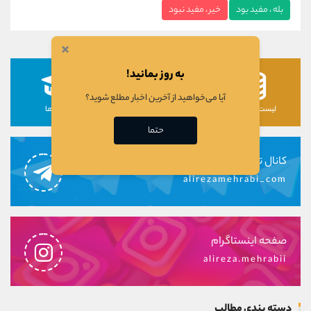
بله ، مفید بود
خیر ، مفید نبود
×
به روز بمانید!
آیا می‌خواهید از آخرین اخبار مطلع شوید؟
لیست رمزارزها
لیست سهام ها
دوره ها
حتما
کانال تلگرام
alirezamehrabi_com
صفحه اینستاگرام
alireza.mehrabii
دسته بندی مطالب