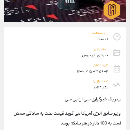
موبایل
09194198792
واتساپ
شروع گفتگو
تلگرام
@Armteam_admin_33
داخلی
118
زمان مطالعه
1 دقیقه
پشتیبان فروش
(ایمان پوراسماعیلی)
موبایل
09927779040
دسته بندی
خبرهای بازار بورس
واتساپ
شروع گفتگو
تلگرام
@Armteam_admin_por
تاریخ انتشار
داخلی
107
۱۲:۵۶:۰۴ - ۱۵ تیر ۱۴۰۰
تعداد بازدید
اطلاعات تماس
۴۴,۲۸۲ بار
(دفتر فروش)
تلفن
021-22021030
تیتر یک خبرگزاری سی ان بی سی
تلفن
021-22021040
بدون پیش شماره
90001030
وزیر سابق انرژی آمریکا می گوید قیمت نفت به سادگی ممکن
اینستاگرام
@alireza.mehrabii
است به 100 دلار در هر بشکه برسد.
کانال تلگرام
@alirezamehrabi_com