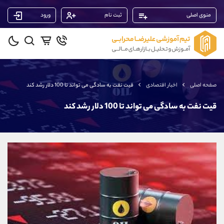
منوی اصلی
ثبت نام
ورود
پشتیبان فروش
(محسن یزدی)
موبایل
09304891085
واتساپ
شروع گفتگو
صفحه اصلی
اخبار اقتصادی
قیت نفت به سادگی می تواند تا 100 دلار رشد کند
تلگرام
@Armteam_admin_103
داخلی
103
قیت نفت به سادگی می تواند تا 100 دلار رشد کند
پشتیبان فروش
(فائزه تهرانی)
موبایل
09101364784
واتساپ
شروع گفتگو
تلگرام
@Armteam_admin_104
داخلی
104
پشتیبان فروش
(یوسف فرخنده)