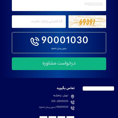
90001030
بدون پیش شماره
تماس بگیرید
تهران، زعفرانیه
021-22021030
90001030
(بدون پیش شماره)