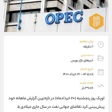
موبایل
09101364784
واتساپ
شروع گفتگو
تلگرام
@Armteam_admin_104
داخلی
104
پشتیبان فروش
(محسن یزدی)
زمان مطالعه
موبایل
09304891085
1 دقیقه
واتساپ
شروع گفتگو
تلگرام
@Armteam_admin_103
دسته بندی
خبرهای بازار بورس
داخلی
103
تاریخ انتشار
۰۴:۵۸:۱۱ - ۲۲ خرداد ۱۴۰۰
اطلاعات تماس
(دفتر فروش)
تلفن
021-22021030
تعداد بازدید
۳۹,۱۰۶ بار
تلفن
021-22021040
بدون پیش شماره
90001030
اوپک روز پنجشنبه (۲۰ خردادماه) در تازه‌ترین گزارش ماهانه خود
اینستاگرام
@alireza.mehrabii
پیش‌بینی کرد تقاضای جهانی نفت در سال جاری میلادی ۵
کانال تلگرام
@alirezamehrabi_com