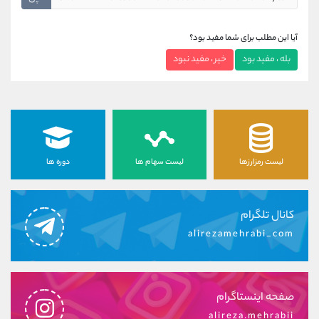
آیا این مطلب برای شما مفید بود؟
بله ، مفید بود
خیر ، مفید نبود
لیست رمزارزها
لیست سهام ها
دوره ها
کانال تلگرام
alirezamehrabi_com
صفحه اینستاگرام
alireza.mehrabii