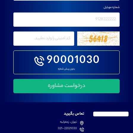
شماره موبایل
90001030
بدون پیش شماره
تماس بگیرید
تهران، زعفرانیه
021-22021030