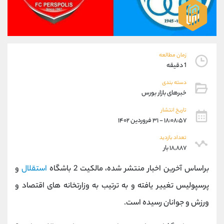
موبایل
09194198792
واتساپ
شروع گفتگو
تلگرام
@Armteam_admin_33
داخلی
118
زمان مطالعه
1 دقیقه
پشتیبان فروش
(فائزه تهرانی)
دسته بندی
موبایل
09101364784
خبرهای بازار بورس
واتساپ
شروع گفتگو
تلگرام
@Armteam_admin_104
تاریخ انتشار
۱۸:۰۸:۵۷ - ۳۱ فروردین ۱۴۰۲
داخلی
104
تعداد بازدید
۱۸,۸۸۷ بار
اطلاعات تماس
(دفتر فروش)
تلفن
021-22021030
براساس آخرین اخبار منتشر شده، مالکیت 2 باشگاه
استقلال
و
تلفن
021-22021040
پرسپولیس تغییر یافته و به ترتیب به وزارتخانه های اقتصاد و
بدون پیش شماره
90001030
ورزش و جوانان رسیده است.
اینستاگرام
@alireza.mehrabii
کانال تلگرام
@alirezamehrabi_com