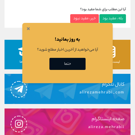
آیا این مطلب برای شما مفید بود؟
بله ، مفید بود
خیر ، مفید نبود
×
به روز بمانید!
آیا می‌خواهید از آخرین اخبار مطلع شوید؟
لیست رمزارزها
لیست سهام ها
دوره ها
حتما
کانال تلگرام
alirezamehrabi_com
صفحه اینستاگرام
alireza.mehrabii