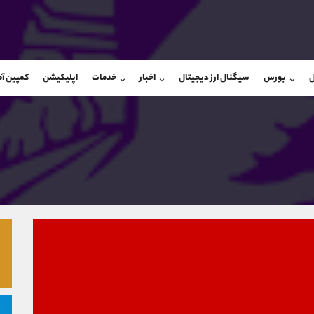
بان فروش
پشتیبان فروش
(فائزه تهرانی)
(ایمان پوراسماعیلی)
ل
بورس
سیگنال ارز دیجیتال
اخبار
خدمات
اپلیکیشن
کمپین آ
09101364784
موبایل
9927779040
شروع گفتگو
واتساپ
شروع گفتگ
@Armteam_admin_104
تلگرام
Armteam_admin_por
104
داخلی
07