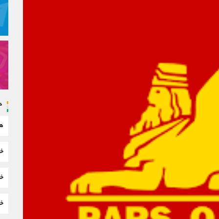
د
هم
خب
خب
خب