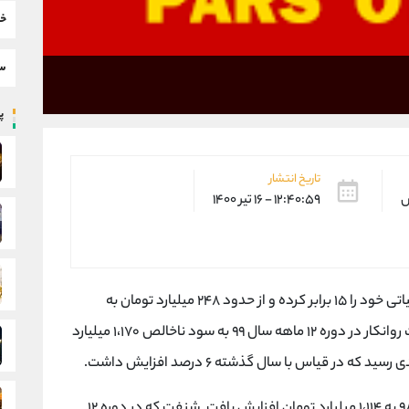
خب
سط
پر
تاریخ انتشار
س
۱۲:۴۰:۵۹ - ۱۶ تیر ۱۴۰۰
شرکت نفت پارس در ١٠ سال گذشته درآمدهای عملیاتی خود را ١۵ برابر کرده و از حدود ٢۴٨ میلیارد تومان به
٣،٧٣٩ میلیارد تومان افزایش داده است. این شرکت روانکار در دوره ١٢ ماهه سال ٩٩ به سود ناخالص ١،١٧٠ میلیارد
سود عملیاتی نیز با رشد ١٢۶ درصدی نسبت به سال ٩٨ به ١،١١۴ میلیارد تومان افزایش یافت. شنفت که در دوره ١٢