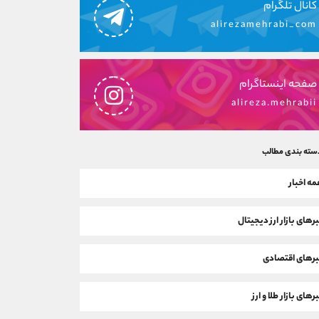
کانال تلگرام
alirezamehrabi_com
صفحه اینستاگرام
alireza.mehrabii
سته بندی مطالب
ه اخبار
رهای بازار ارز دیجیتال
رهای اقتصادی
رهای بازار طلا و ارز