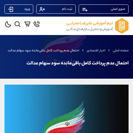
منوی اصلی
ثبت نام
ورود
پشتیبان فروش
(ایمان پوراسماعیلی)
موبایل
09927779040
واتساپ
شروع گفتگو
صفحه اصلی
اخبار اقتصادی
احتمال عدم پرداخت کامل باقی‌مانده سود سهام عدالت
تلگرام
@Armteam_admin_por
داخلی
107
احتمال عدم پرداخت کامل باقی‌مانده سود سهام عدالت
پشتیبان فروش
(یوسف فرخنده)
موبایل
09194198792
واتساپ
شروع گفتگو
تلگرام
@Armteam_admin_33
داخلی
118
پشتیبان فروش
(محسن یزدی)