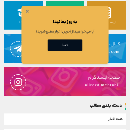
×
به روز بمانید!
لیست رمزارزها
لیست سهام ها
دوره ها
آیا می‌خواهید از آخرین اخبار مطلع شوید؟
کانال تلگرام
حتما
alirezamehrabi_com
صفحه اینستاگرام
alireza.mehrabii
دسته بندی مطالب
همه اخبار