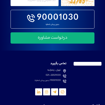
90001030
بدون پیش شماره
تماس بگیرید
تهران، زعفرانیه
021-22021030
90001030
(بدون پیش شماره)