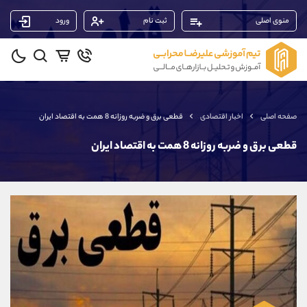
منوی اصلی
ثبت نام
ورود
پشتیبان فروش
(محسن یزدی)
موبایل
09304891085
واتساپ
شروع گفتگو
صفحه اصلی
اخبار اقتصادی
قطعی برق و ضربه روزانه 8 همت به اقتصاد ایران
تلگرام
@Armteam_admin_103
داخلی
103
قطعی برق و ضربه روزانه 8 همت به اقتصاد ایران
پشتیبان فروش
(ایمان پوراسماعیلی)
موبایل
09927779040
واتساپ
شروع گفتگو
تلگرام
@Armteam_admin_por
داخلی
107
پشتیبان فروش
(یوسف فرخنده)