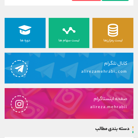
لیست رمزارزها
لیست سهام ها
دوره ها
کانال تلگرام
alirezamehrabi_com
صفحه اینستاگرام
alireza.mehrabii
دسته بندی مطالب