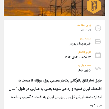
موبایل
09194198792
واتساپ
شروع گفتگو
تلگرام
@Armteam_admin_33
داخلی
118
زمان مطالعه
1 دقیقه
پشتیبان فروش
(فائزه تهرانی)
دسته بندی
موبایل
09101364784
خبرهای بازار بورس
واتساپ
شروع گفتگو
تاریخ انتشار
تلگرام
@Armteam_admin_104
۱۰:۵۸:۱۷ - ۴ دی ۱۴۰۳
داخلی
104
تعداد بازدید
۶۰,۵۶۵ بار
اطلاعات تماس
(دفتر فروش)
طبق آمار اتاق بازرگانی بخاطر قطعی برق، روزانه 8 همت به
تلفن
021-22021030
تلفن
021-22021040
اقتصاد ایران ضربه وارد می شود؛ یعنی به عبارتی در طول 1 سال
بدون پیش شماره
90001030
اندازه نصف ارزش کل بازار بورس ایران به اقتصاد آسیب رسانده
اینستاگرام
@alireza.mehrabii
کانال تلگرام
@alirezamehrabi_com
می شود.