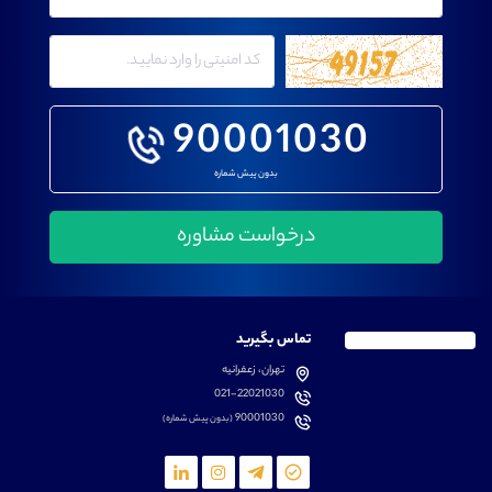
90001030
بدون پیش شماره
تماس بگیرید
تهران، زعفرانیه
021-22021030
90001030
(بدون پیش شماره)