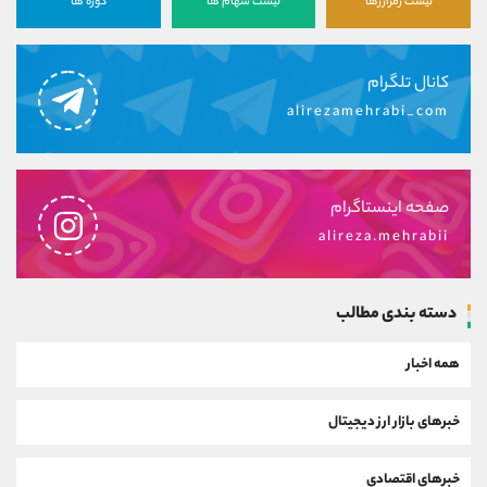
لیست رمزارزها
لیست سهام ها
دوره ها
کانال تلگرام
alirezamehrabi_com
صفحه اینستاگرام
alireza.mehrabii
دسته بندی مطالب
همه اخبار
خبرهای بازار ارز دیجیتال
خبرهای اقتصادی