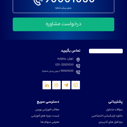
90001030
بدون پیش شماره
تماس بگیرید
تهران، زعفرانیه
021-22021030
90001030
(بدون پیش شماره)
پشتیبانی
دسترسی سریع
سوالات متداول
مطالب آموزشی بورس
دانلود اپلیکیشن اختصاصی
لیست دوره های آموزشی
نرم افزار های کاربردی
معرفی سهام ها