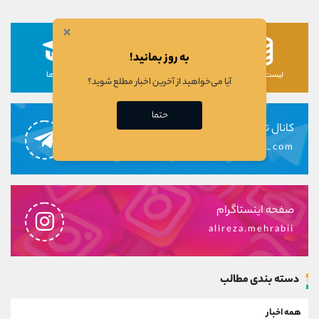
×
به روز بمانید!
لیست رمزارزها
لیست سهام ها
دوره ها
آیا می‌خواهید از آخرین اخبار مطلع شوید؟
حتما
کانال تلگرام
alirezamehrabi_com
صفحه اینستاگرام
alireza.mehrabii
دسته بندی مطالب
همه اخبار