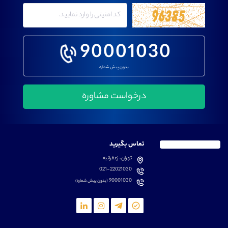
90001030
بدون پیش شماره
تماس بگیرید
تهران، زعفرانیه
021-22021030
90001030
(بدون پیش شماره)