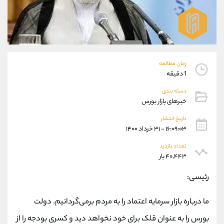
موبایل
09304891085
واتساپ
شروع گفتگو
تلگرام
@Armteam_admin_103
داخلی
103
زمان مطالعه
پشتیبان فروش
(یوسف فرخنده)
1 دقیقه
موبایل
09194198792
دسته بندی
واتساپ
شروع گفتگو
خبرهای بازار بورس
تلگرام
@Armteam_admin_33
تاریخ انتشار
داخلی
118
۱۶:۰۹:۰۳ - ۳۱ خرداد ۱۴۰۰
تعداد بازدید
اطلاعات تماس
(دفتر فروش)
۴۰,۴۴۳ بار
تلفن
021-22021030
رئیسی:
تلفن
021-22021040
بدون پیش شماره
90001030
ما درباره بازار سرمایه اعتماد را به مردم برمی‌گردانیم. دولت
اینستاگرام
@alireza.mehrabii
کانال تلگرام
@alirezamehrabi_com
بورس را به عنوان قلک برای خود نخواهد دید و کسری بودجه را از