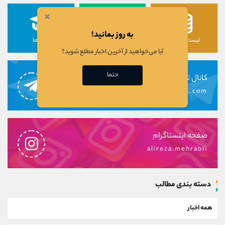
×
به روز بمانید!
لیست رمزارزها
لیست سهام ها
دوره ها
آیا می‌خواهید از آخرین اخبار مطلع شوید؟
حتما
کانال تلگرام
alirezamehrabi_com
صفحه اینستاگرام
alireza.mehrabii
دسته بندی مطالب
همه اخبار