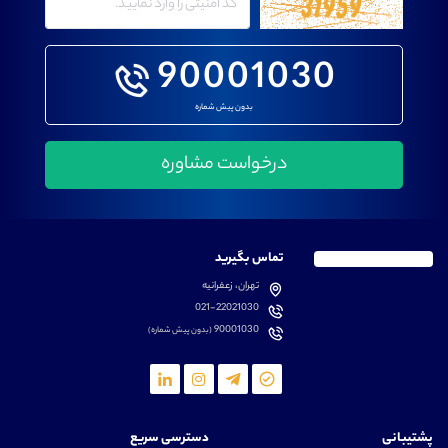
90001030
بدون پیش شماره
تماس بگیرید
تهران، زعفرانیه
021-22021030
90001030
(بدون پیش شماره)
پشتیبانی
دسترسی سریع