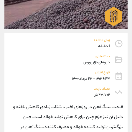
موبایل
09927779040
واتساپ
شروع گفتگو
تلگرام
@Armteam_admin_por
داخلی
107
پشتیبان فروش
زمان مطالعه
(یوسف فرخنده)
1 دقیقه
موبایل
09194198792
دسته بندی
واتساپ
شروع گفتگو
خبرهای بازار بورس
تلگرام
@Armteam_admin_33
داخلی
118
تاریخ انتشار
۱۴:۳۶:۳۷ - ۲۳ مرداد ۱۴۰۰
اطلاعات تماس
(دفتر فروش)
تعداد بازدید
۴۳,۷۰۲ بار
تلفن
021-22021030
تلفن
021-22021040
قیمت سنگ‌آهن در روزهای اخیر با شتاب زیادی کاهش یافته و
بدون پیش شماره
90001030
دلیل آن نیز عزم چین برای کاهش تولید فولاد است. چین
اینستاگرام
@alireza.mehrabii
بزرگ‌ترین تولید کننده فولاد و مصرف‌ کننده سنگ‌آهن در
کانال تلگرام
@alirezamehrabi_com