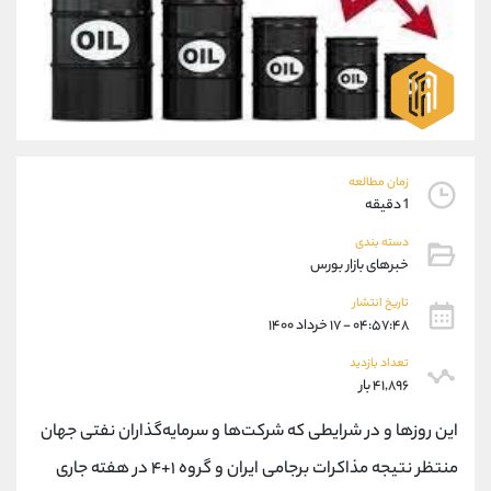
موبایل
09101364784
واتساپ
شروع گفتگو
تلگرام
@Armteam_admin_104
داخلی
104
پشتیبان فروش
(یوسف فرخنده)
زمان مطالعه
موبایل
09194198792
1 دقیقه
واتساپ
شروع گفتگو
تلگرام
@Armteam_admin_33
دسته بندی
خبرهای بازار بورس
داخلی
118
تاریخ انتشار
۰۴:۵۷:۴۸ - ۱۷ خرداد ۱۴۰۰
اطلاعات تماس
(دفتر فروش)
تلفن
021-22021030
تعداد بازدید
۴۱,۸۹۶ بار
تلفن
021-22021040
بدون پیش شماره
90001030
این روزها و در شرایطی که شرکت‌ها و سرمایه‌گذاران نفتی جهان
اینستاگرام
@alireza.mehrabii
منتظر نتیجه مذاکرات برجامی ایران و گروه ۱+۴ در هفته جاری
کانال تلگرام
@alirezamehrabi_com