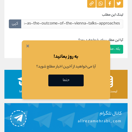
لینک این مطلب
کپی
آیا این مطلب برای شما مفید بود؟
×
بله ، مفید بود
خیر ، مفید نبود
به روز بمانید!
آیا می‌خواهید از آخرین اخبار مطلع شوید؟
حتما
لیست رمزارزها
لیست سهام ها
دوره ها
کانال تلگرام
alirezamehrabi_com