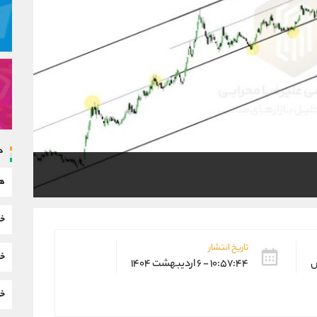
د
هم
خب
تاریخ انتشار
خب
س
۱۰:۵۷:۴۴ - ۶ اردیبهشت ۱۴۰۴
خب