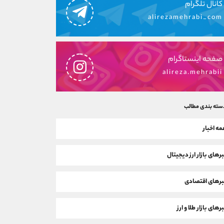
کانال تلگرام
alirezamehrabi_com
صفحه اینستاگرام
alireza.mehrabii
سته بندی مطالب
ه اخبار
رهای بازار ارز دیجیتال
رهای اقتصادی
رهای بازار طلا و ارز