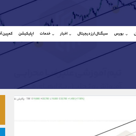
بان فروش
پشتیبان فروش
(یوسف فرخنده)
(محسن یزدی)
ل
بورس
سیگنال ارز دیجیتال
اخبار
خدمات
اپلیکیشن
کمپین آ
09194198792
موبایل
9304891085
شروع گفتگو
واتساپ
شروع گفتگ
@Armteam_admin_33
تلگرام
Armteam_admin_103
118
داخلی
03