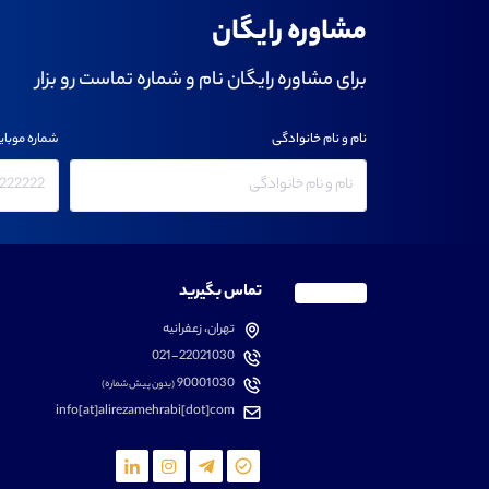
مشاوره رایگان
برای مشاوره رایگان نام و شماره تماست رو بزار
نام و نام خانوادگی
شماره موبای
تماس بگیرید
تهران، زعفرانیه
021-22021030
90001030
(بدون پیش شماره)
info[at]alirezamehrabi[dot]com