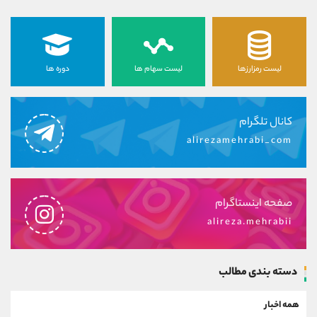
لیست رمزارزها
لیست سهام ها
دوره ها
کانال تلگرام
alirezamehrabi_com
صفحه اینستاگرام
alireza.mehrabii
دسته بندی مطالب
همه اخبار