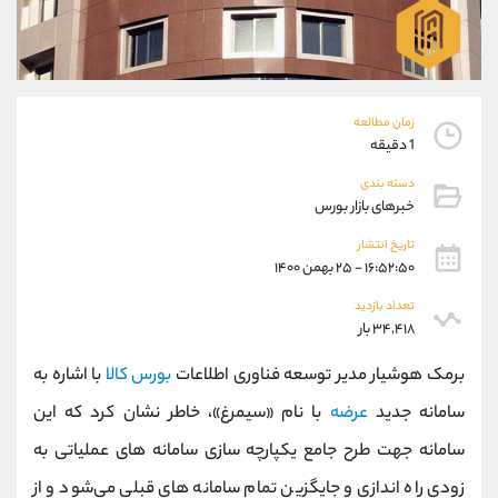
موبایل
09194198792
واتساپ
شروع گفتگو
تلگرام
@Armteam_admin_33
داخلی
118
زمان مطالعه
1 دقیقه
پشتیبان فروش
(ایمان پوراسماعیلی)
دسته بندی
موبایل
09927779040
خبرهای بازار بورس
واتساپ
شروع گفتگو
تلگرام
@Armteam_admin_por
تاریخ انتشار
۱۶:۵۲:۵۰ - ۲۵ بهمن ۱۴۰۰
داخلی
107
تعداد بازدید
۳۴,۴۱۸ بار
اطلاعات تماس
(دفتر فروش)
تلفن
021-22021030
برمک هوشیار مدیر توسعه فناوری اطلاعات
بورس کالا
با اشاره به
تلفن
021-22021040
سامانه جدید
عرضه
با نام «سیمرغ»، خاطر نشان کرد که این
بدون پیش شماره
90001030
سامانه جهت طرح جامع یکپارچه سازی سامانه های عملیاتی به
اینستاگرام
@alireza.mehrabii
کانال تلگرام
@alirezamehrabi_com
زودی راه اندازی و جایگزین تمام سامانه های قبلی می‌شود و از