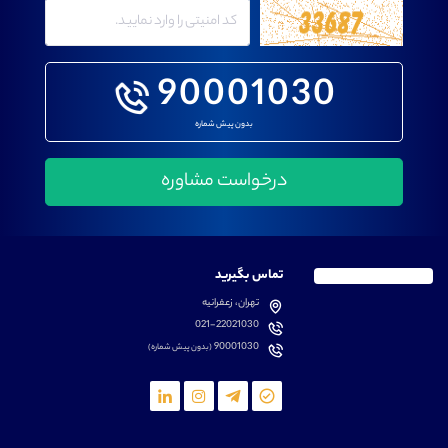
90001030
بدون پیش شماره
تماس بگیرید
تهران، زعفرانیه
021-22021030
90001030
(بدون پیش شماره)