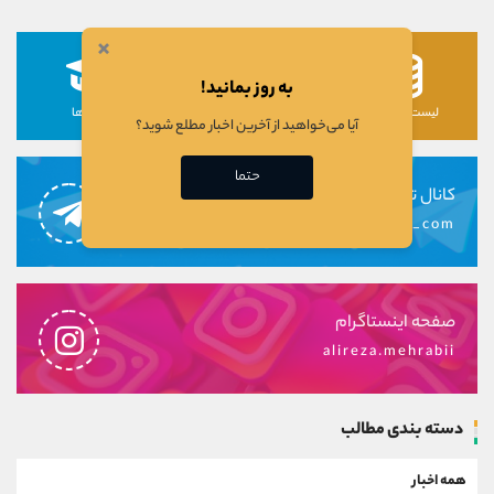
×
به روز بمانید!
لیست رمزارزها
لیست سهام ها
دوره ها
آیا می‌خواهید از آخرین اخبار مطلع شوید؟
حتما
کانال تلگرام
alirezamehrabi_com
صفحه اینستاگرام
alireza.mehrabii
دسته بندی مطالب
همه اخبار