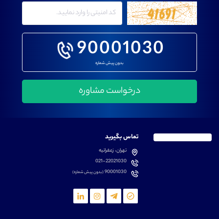
90001030
بدون پیش شماره
تماس بگیرید
تهران، زعفرانیه
021-22021030
90001030
(بدون پیش شماره)