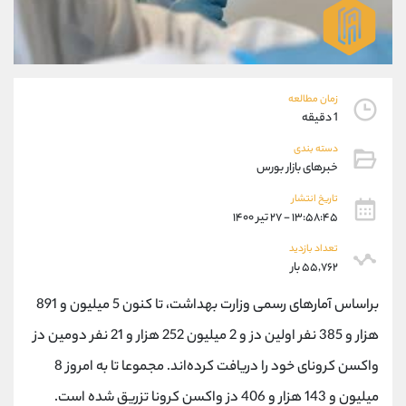
موبایل
09304891085
واتساپ
شروع گفتگو
تلگرام
@Armteam_admin_103
داخلی
103
زمان مطالعه
1 دقیقه
پشتیبان فروش
(ایمان پوراسماعیلی)
دسته بندی
موبایل
09927779040
خبرهای بازار بورس
واتساپ
شروع گفتگو
تلگرام
@Armteam_admin_por
تاریخ انتشار
۱۳:۵۸:۴۵ - ۲۷ تیر ۱۴۰۰
داخلی
107
تعداد بازدید
۵۵,۷۶۲ بار
اطلاعات تماس
(دفتر فروش)
تلفن
021-22021030
براساس آمارهای رسمی وزارت بهداشت، تا کنون 5 میلیون و 891
تلفن
021-22021040
هزار و 385 نفر اولین دز و 2 میلیون 252 هزار و 21 نفر دومین دز
بدون پیش شماره
90001030
واکسن کرونای خود را دریافت کرده‌اند. مجموعا تا به امروز 8
اینستاگرام
@alireza.mehrabii
کانال تلگرام
@alirezamehrabi_com
میلیون و 143 هزار و 406 دز واکسن کرونا تزریق شده است.