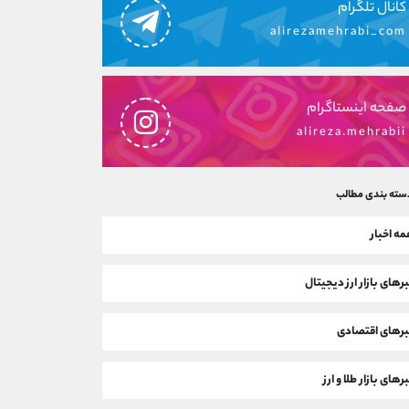
کانال تلگرام
alirezamehrabi_com
صفحه اینستاگرام
alireza.mehrabii
سته بندی مطالب
ه اخبار
رهای بازار ارز دیجیتال
رهای اقتصادی
رهای بازار طلا و ارز