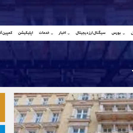
بان فروش
پشتیبان فروش
(محسن یزدی)
(فائزه تهرانی)
ل
بورس
سیگنال ارز دیجیتال
اخبار
خدمات
اپلیکیشن
کمپین آ
09304891085
موبایل
9101364784
شروع گفتگو
واتساپ
شروع گفتگ
@Armteam_admin_103
تلگرام
Armteam_admin_104
103
داخلی
04