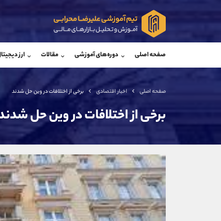
پشتیبان فروش
پشتی
(یوسف فرخنده)
صفحه اصلی
دوره‌های آموزشی
مقالات
ارز دیجیتا
موبایل
09194198792
موبایل
واتساپ
شروع گفتگو
واتساپ
تلگرام
@Armteam_admin_33
تلگرام
صفحه اصلی
اخبار اقتصادی
برخی از اختلافات در وین حل شدند
داخلی
118
داخلی
برخی از اختلافات در وین حل شدند
اطلاعات تماس
(دفتر فروش)
تلفن
تلفن
بدون پیش شماره
اینستاگرام
کانال تلگرام
کانال بله