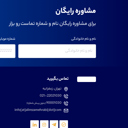
مشاوره رایگان
برای مشاوره رایگان نام و شماره تماست رو بزار
نام و نام خانوادگی
شماره موبای
تماس بگیرید
تهران، زعفرانیه
021-22021030
90001030
(بدون پیش شماره)
info[at]alirezamehrabi[dot]com