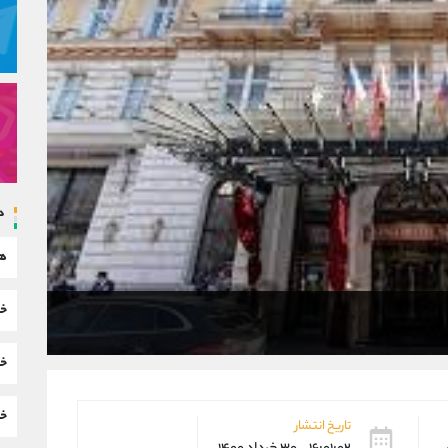
د
هم
خب
خب
خب
تاریخ انتشار