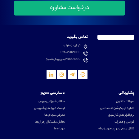
تماس بگیرید
تهران، زعفرانیه
021-22021030
90001030
(بدون پیش شماره)
پشتیبانی
دسترسی سریع
سوالات متداول
مطالب آموزشی بورس
دانلود اپلیکیشن اختصاصی
لیست دوره های آموزشی
نرم افزار های کاربردی
معرفی سهام ها
قوانین و مقررات
تحلیل تکنیکال رمز ارزها
کانال رسمی در پیام رسان بله
درباره ما