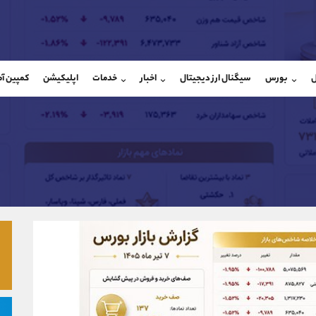
بان فروش
پشتیبان فروش
(فائزه تهرانی)
(محسن یزدی)
ل
بورس
سیگنال ارز دیجیتال
اخبار
خدمات
اپلیکیشن
کمپین آ
09101364784
موبایل
9304891085
شروع گفتگو
واتساپ
شروع گفتگ
@Armteam_admin_104
تلگرام
Armteam_admin_103
104
داخلی
03