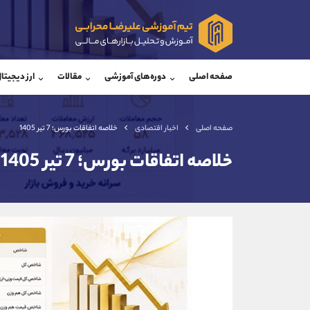
پشتیبان فروش
پشتی
(یوسف فرخنده)
صفحه اصلی
دوره‌های آموزشی
مقالات
ارز دیجیتا
موبایل
09194198792
موبایل
واتساپ
شروع گفتگو
واتساپ
تلگرام
@Armteam_admin_33
تلگرام
صفحه اصلی
اخبار اقتصادی
خلاصه اتفاقات بورس؛ 7 تیر 1405
داخلی
118
داخلی
خلاصه اتفاقات بورس؛ 7 تیر 1405
اطلاعات تماس
(دفتر فروش)
تلفن
تلفن
بدون پیش شماره
اینستاگرام
کانال تلگرام
کانال بله