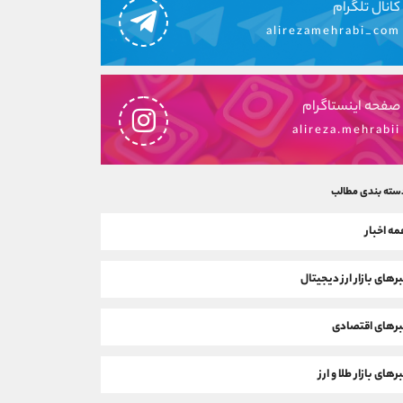
کانال تلگرام
alirezamehrabi_com
صفحه اینستاگرام
alireza.mehrabii
سته بندی مطالب
ه اخبار
رهای بازار ارز دیجیتال
رهای اقتصادی
رهای بازار طلا و ارز