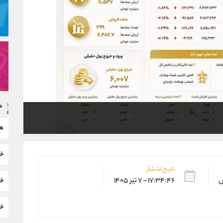
د
هم
خب
تاریخ انتشار
س
۱۷:۳۴:۴۶ - ۷ تیر ۱۴۰۵
خب
خب