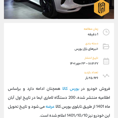
موبایل
09927779040
واتساپ
شروع گفتگو
تلگرام
@Armteam_admin_por
داخلی
107
زمان مطالعه
1 دقیقه
پشتیبان فروش
(محسن یزدی)
دسته بندی
موبایل
09304891085
خبرهای بازار بورس
واتساپ
شروع گفتگو
تلگرام
@Armteam_admin_103
تاریخ انتشار
۱۸:۱۲:۲۷ - ۲۳ مهر ۱۴۰۱
داخلی
103
تعداد بازدید
۲۵,۹۲۶ بار
اطلاعات تماس
(دفتر فروش)
تلفن
021-22021030
فروش خودرو در
بورس کالا
همچنان ادامه دارد و براساس
تلفن
021-22021040
اطلاعیه منتشر شده، 200 دستگاه لاماری ایما در تاریخ اول آبان
بدون پیش شماره
90001030
ماه 1401 از طریق تابلوی بورس کالا
عرضه
می شود و تاریخ تحویل
اینستاگرام
@alireza.mehrabii
کانال تلگرام
@alirezamehrabi_com
این خودرو نیز 1401/10/10 اعلام شده است.