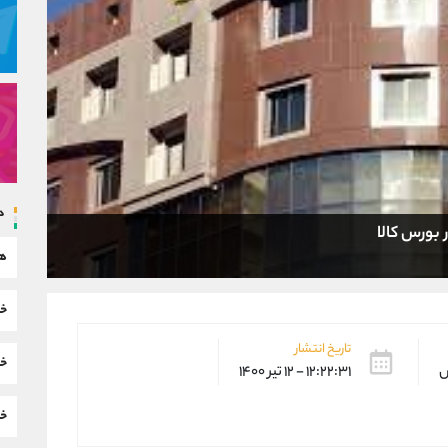
د
هم
خب
تاریخ انتشار
خب
س
۱۲:۲۲:۳۱ - ۱۲ تیر ۱۴۰۰
خب