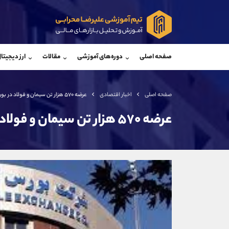
پشتیبان فروش
پشتی
(ایمان پوراسماعیلی)
صفحه اصلی
دوره‌های آموزشی
مقالات
ارز دیجیتا
موبایل
09927779040
موبایل
واتساپ
شروع گفتگو
واتساپ
تلگرام
@Armteam_admin_por
تلگرام
صفحه اصلی
اخبار اقتصادی
عرضه ۵۷۰ هزار تن سیمان و فولاد در بورس کالا
داخلی
107
داخلی
عرضه ۵۷۰ هزار تن سیمان و فولاد در بورس کالا
اطلاعات تماس
(دفتر فروش)
تلفن
تلفن
بدون پیش شماره
اینستاگرام
کانال تلگرام
کانال بله