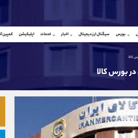
بان فروش
پشتیبان فروش
(فائزه تهرانی)
(محسن یزدی)
ل
بورس
سیگنال ارز دیجیتال
اخبار
خدمات
اپلیکیشن
کمپین آ
09101364784
موبایل
9304891085
شروع گفتگو
واتساپ
شروع گفتگ
@Armteam_admin_104
تلگرام
Armteam_admin_103
104
داخلی
03