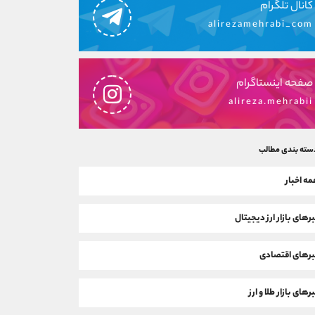
کانال تلگرام
alirezamehrabi_com
صفحه اینستاگرام
alireza.mehrabii
سته بندی مطالب
ه اخبار
رهای بازار ارز دیجیتال
رهای اقتصادی
رهای بازار طلا و ارز