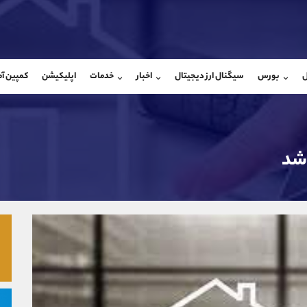
بان فروش
پشتیبان فروش
(ایمان پوراسماعیلی)
(فائزه تهرانی)
ل
بورس
سیگنال ارز دیجیتال
اخبار
خدمات
اپلیکیشن
کمپین آ
09927779040
موبایل
9101364784
شروع گفتگو
واتساپ
شروع گفتگ
@Armteam_admin_por
تلگرام
Armteam_admin_104
107
داخلی
04
 شد