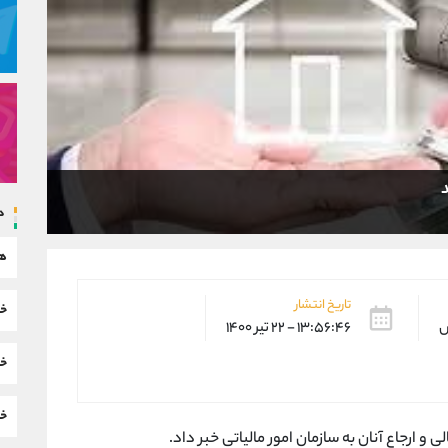
د
د
هم
تاریخ انتشار
خب
س
۱۳:۵۶:۴۶ - ۲۲ تیر ۱۴۰۰
خب
خب