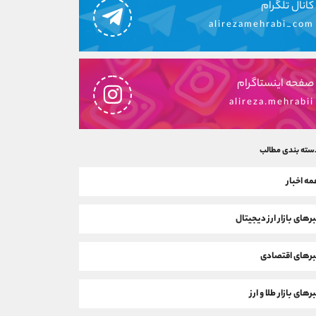
کانال تلگرام
alirezamehrabi_com
صفحه اینستاگرام
alireza.mehrabii
سته بندی مطالب
ه اخبار
رهای بازار ارز دیجیتال
رهای اقتصادی
رهای بازار طلا و ارز