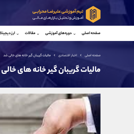
پشتیبان فروش
پشتی
(محسن یزدی)
صفحه اصلی
دوره‌های آموزشی
مقالات
ارز دیجیتا
موبایل
09304891085
موبایل
واتساپ
شروع گفتگو
واتساپ
تلگرام
@Armteam_admin_103
تلگرام
صفحه اصلی
اخبار اقتصادی
مالیات گریبان گیر خانه های خالی شد
داخلی
103
داخلی
مالیات گریبان گیر خانه های خالی
اطلاعات تماس
(دفتر فروش)
تلفن
تلفن
بدون پیش شماره
اینستاگرام
کانال تلگرام
کانال بله