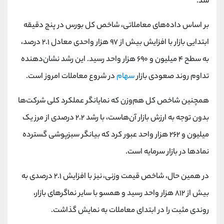
شد.
کانال بله
@alirezamehrabi_official
بر اساس داده‌های معاملاتی، شاخص کل بورس در پنج دقیقه
ابتدایی بازار با افزایش بیش از ۹۷ هزار واحدی معادل ۲.۱ درصد،
به سطح ۴ میلیون و ۶۹۰ هزار واحد رسید. این رشد نشان‌دهنده
تداوم روند صعودی بازار
سهام
در شروع معاملات امروز است.
همچنین شاخص کل هم‌وزن که نمایانگر عملکرد کلی شرکت‌ها
بدون توجه به ارزش بازار آن‌هاست، با رشد ۲.۲ درصدی از مرز یک
میلیون و ۲۶۲ هزار واحد عبور کرد که بیانگر سبزپوشی گسترده
نمادها در بازار سرمایه است.
در همین حال، شاخص قیمت وزنی، نیز با افزایش ۲.۱ درصدی به
بیش از ۸۱۲ هزار واحد رسید و همسو با سایر نماگرهای بازار،
روندی مثبت را در ابتدای معاملات به نمایش گذاشت.