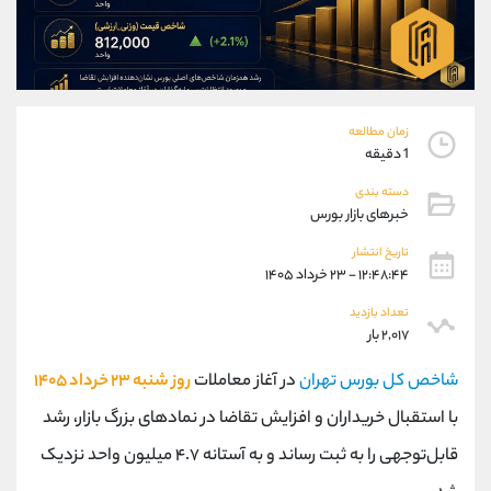
موبایل
09927779040
واتساپ
شروع گفتگو
تلگرام
@Armteam_admin_por
داخلی
107
زمان مطالعه
پشتیبان فروش
(یوسف فرخنده)
1 دقیقه
موبایل
09194198792
دسته بندی
واتساپ
شروع گفتگو
خبرهای بازار بورس
تلگرام
@Armteam_admin_33
تاریخ انتشار
داخلی
118
۱۲:۴۸:۴۴ - ۲۳ خرداد ۱۴۰۵
تعداد بازدید
اطلاعات تماس
(دفتر فروش)
۲,۰۱۷ بار
تلفن
021-22021030
شاخص کل بورس تهران
در آغاز معاملات
روز شنبه ۲۳ خرداد ۱۴۰۵
تلفن
021-22021040
با استقبال خریداران و افزایش تقاضا در نمادهای بزرگ بازار، رشد
بدون پیش شماره
90001030
اینستاگرام
@alireza.mehrabii
قابل‌توجهی را به ثبت رساند و به آستانه ۴.۷ میلیون واحد نزدیک
کانال تلگرام
@alirezamehrabi_com