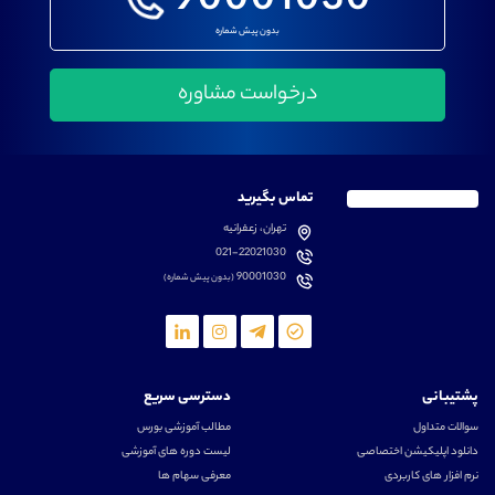
90001030
بدون پیش شماره
تماس بگیرید
تهران، زعفرانیه
021-22021030
90001030
(بدون پیش شماره)
پشتیبانی
دسترسی سریع
سوالات متداول
مطالب آموزشی بورس
دانلود اپلیکیشن اختصاصی
لیست دوره های آموزشی
نرم افزار های کاربردی
معرفی سهام ها