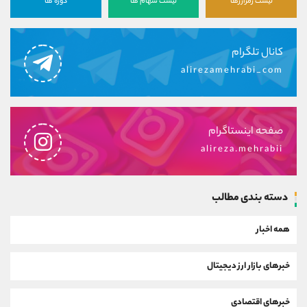
لیست رمزارزها
لیست سهام ها
دوره ها
کانال تلگرام
alirezamehrabi_com
صفحه اینستاگرام
alireza.mehrabii
دسته بندی مطالب
همه اخبار
خبرهای بازار ارز دیجیتال
خبرهای اقتصادی