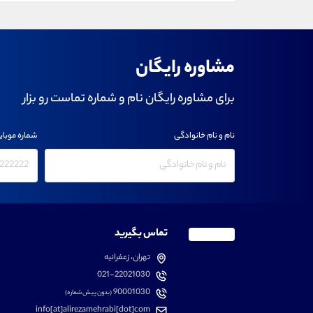
مشاوره رایگان
برای مشاوره رایگان نام و شماره تماست رو بزار
نام و نام خانوادگی
شماره موبای
تماس بگیرید
تهران، زعفرانیه
021-22021030
90001030
(بدون پیش شماره)
info[at]alirezamehrabi[dot]com