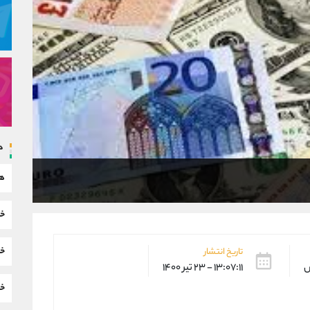
د
هم
خب
خب
تاریخ انتشار
س
۱۳:۰۷:۱۱ - ۲۳ تیر ۱۴۰۰
خب