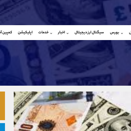
بان فروش
پشتیبان فروش
(یوسف فرخنده)
(فائزه تهرانی)
ل
بورس
سیگنال ارز دیجیتال
اخبار
خدمات
اپلیکیشن
کمپین آ
09194198792
موبایل
9101364784
شروع گفتگو
واتساپ
شروع گفتگ
@Armteam_admin_33
تلگرام
Armteam_admin_104
118
داخلی
04