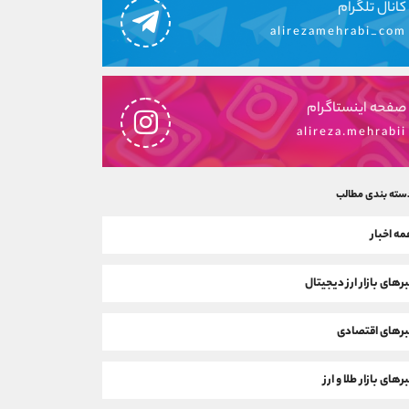
کانال تلگرام
alirezamehrabi_com
صفحه اینستاگرام
alireza.mehrabii
سته بندی مطالب
ه اخبار
رهای بازار ارز دیجیتال
رهای اقتصادی
رهای بازار طلا و ارز