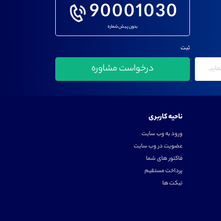
90001030
بدون پیش شماره
ثبت
ناحیه کاربری
ورود به وب سایت
عضویت در وب سایت
فاکتور های شما
پرداخت مستقیم
تیکت ها