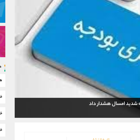
د
هم
خب
 شدید امسال هشدار داد
خب
خب