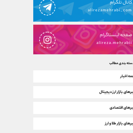
کانال تلگرام
alirezamehrabi_com
صفحه اینستاگرام
alireza.mehrabii
سته بندی مطالب
ه اخبار
رهای بازار ارز دیجیتال
رهای اقتصادی
رهای بازار طلا و ارز