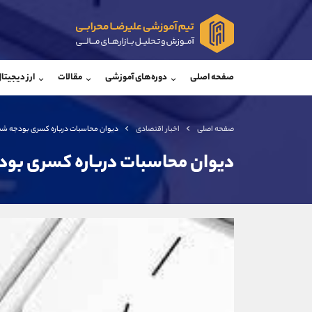
پشتیبان فروش
پشتی
(ایمان پوراسماعیلی)
صفحه اصلی
دوره‌های آموزشی
مقالات
ارز دیجیتا
موبایل
09927779040
موبایل
واتساپ
شروع گفتگو
واتساپ
تلگرام
@Armteam_admin_por
تلگرام
صفحه اصلی
اخبار اقتصادی
دیوان محاسبات درباره کسری بودجه شد
داخلی
107
داخلی
دیوان محاسبات درباره کسری بود
اطلاعات تماس
(دفتر فروش)
تلفن
تلفن
بدون پیش شماره
اینستاگرام
کانال تلگرام
کانال بله