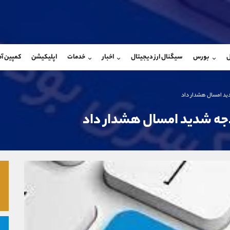
بان فروش
پشتیبان فروش
(فائزه تهرانی)
(محسن یزدی)
ل
بورس
سیگنال ارز دیجیتال
اخبار
خدمات
اپلیکیشن
کمپین آ
09101364784
موبایل
9304891085
شروع گفتگو
واتساپ
شروع گفتگ
@Armteam_admin_104
تلگرام
Armteam_admin_103
ید امسال هشدار داد
104
داخلی
03
جه شدید امسال هشدار داد