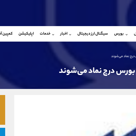
بان فروش
پشتیبان فروش
(ایمان پوراسماعیلی)
(فائزه تهرانی)
ل
بورس
سیگنال ارز دیجیتال
اخبار
خدمات
اپلیکیشن
کمپین آ
09927779040
موبایل
9101364784
شروع گفتگو
واتساپ
شروع گفتگ
@Armteam_admin_por
تلگرام
Armteam_admin_104
 درج نماد می‌شوند
107
داخلی
04
ر بورس درج نماد می‌شوند