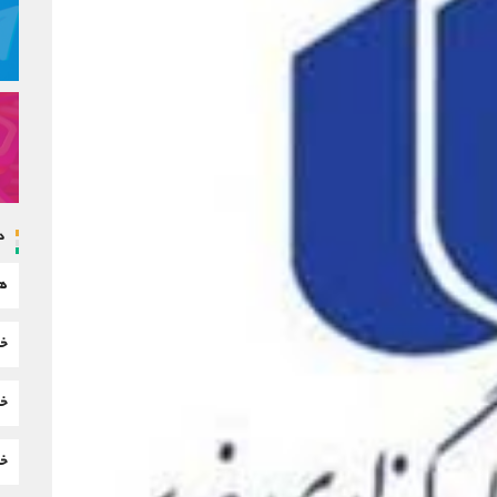
د
هم
خب
خب
خب