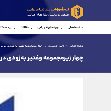
پشتیبان فروش
پشتی
(یوسف فرخنده)
صفحه اصلی
دوره‌های آموزشی
مقالات
ارز دیجیتا
موبایل
09194198792
موبایل
واتساپ
شروع گفتگو
واتساپ
تلگرام
@Armteam_admin_33
تلگرام
صفحه اصلی
اخبار اقتصادی
چهار زیرمجموعه‌ وغدیر به‌زودی در بورس
داخلی
118
داخلی
چهار زیرمجموعه‌ وغدیر به‌زودی د
اطلاعات تماس
(دفتر فروش)
تلفن
تلفن
بدون پیش شماره
اینستاگرام
کانال تلگرام
کانال بله