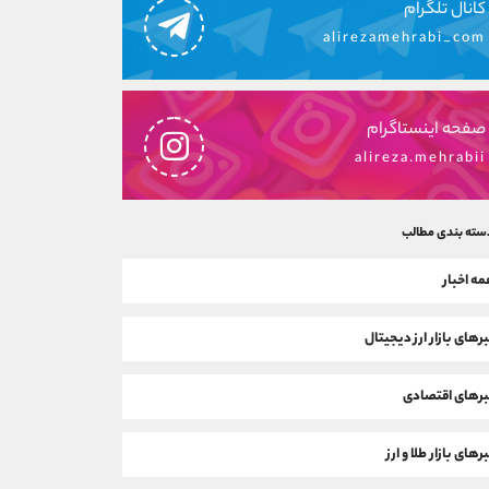
کانال تلگرام
alirezamehrabi_com
صفحه اینستاگرام
alireza.mehrabii
سته بندی مطالب
ه اخبار
رهای بازار ارز دیجیتال
رهای اقتصادی
رهای بازار طلا و ارز