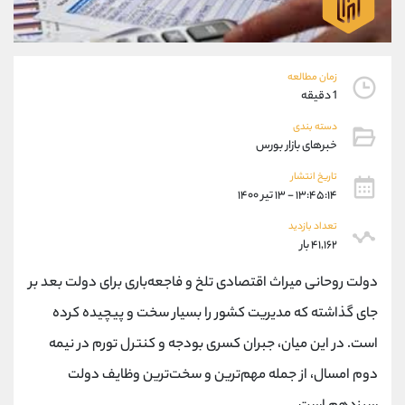
موبایل
09927779040
واتساپ
شروع گفتگو
تلگرام
@Armteam_admin_por
داخلی
107
زمان مطالعه
1 دقیقه
پشتیبان فروش
(یوسف فرخنده)
دسته بندی
خبرهای بازار بورس
موبایل
09194198792
واتساپ
شروع گفتگو
تاریخ انتشار
۱۳:۴۵:۱۴ - ۱۳ تیر ۱۴۰۰
تلگرام
@Armteam_admin_33
داخلی
118
تعداد بازدید
۴۱,۱۶۲ بار
اطلاعات تماس
(دفتر فروش)
دولت روحانی میراث اقتصادی تلخ و فاجعه‌باری برای دولت بعد بر
تلفن
021-22021030
جای گذاشته که مدیریت کشور را بسیار سخت و پیچیده کرده
تلفن
021-22021040
است. در این میان، جبران کسری بودجه و کنترل تورم در نیمه
بدون پیش شماره
90001030
اینستاگرام
@alireza.mehrabii
دوم امسال، از جمله مهم‌ترین و سخت‌ترین وظایف دولت
کانال تلگرام
@alirezamehrabi_com