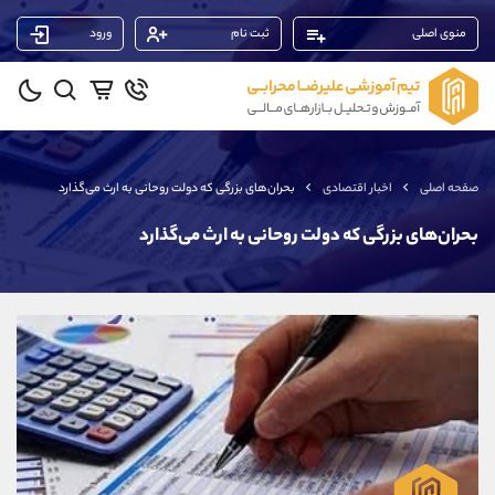
منوی اصلی
ثبت نام
ورود
پشتیبان فروش
(فائزه تهرانی)
موبایل
09101364784
واتساپ
شروع گفتگو
صفحه اصلی
اخبار اقتصادی
بحران‌های بزرگی که دولت روحانی به ارث می‌گذارد
تلگرام
@Armteam_admin_104
داخلی
104
بحران‌های بزرگی که دولت روحانی به ارث می‌گذارد
پشتیبان فروش
(محسن یزدی)
موبایل
09304891085
واتساپ
شروع گفتگو
تلگرام
@Armteam_admin_103
داخلی
103
پشتیبان فروش
(ایمان پوراسماعیلی)