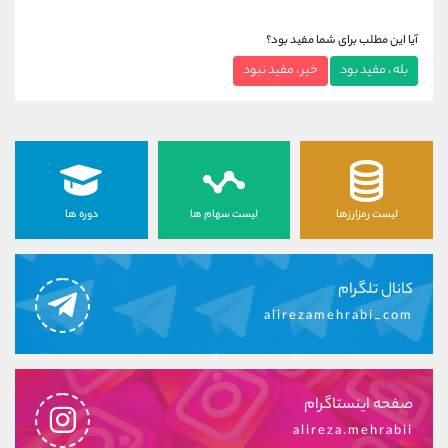
آیا این مطلب برای شما مفید بود؟
بله ، مفید بود
خیر ، مفید نبود
لیست رمزارزها
لیست سهام ها
دوره ها
کانال تلگرام
alirezamehrabi_com
صفحه اینستاگرام
alireza.mehrabii