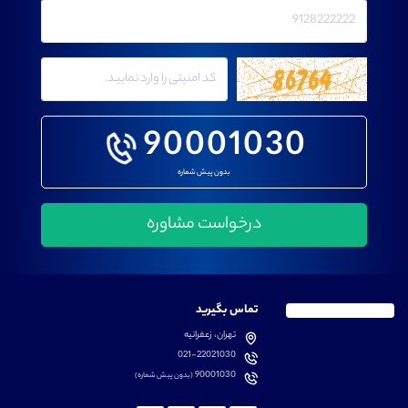
90001030
بدون پیش شماره
تماس بگیرید
تهران، زعفرانیه
021-22021030
90001030
(بدون پیش شماره)