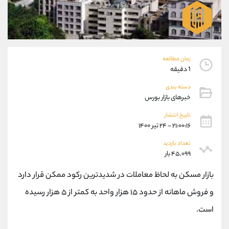
موبایل
09304891085
واتساپ
شروع گفتگو
تلگرام
@Armteam_admin_103
داخلی
103
زمان مطالعه
1 دقیقه
پشتیبان فروش
(یوسف فرخنده)
موبایل
09194198792
دسته بندی
خبرهای بازار بورس
واتساپ
شروع گفتگو
تلگرام
@Armteam_admin_33
تاریخ انتشار
داخلی
118
۲۱:۰۰:۱۶ - ۲۴ تیر ۱۴۰۰
تعداد بازدید
اطلاعات تماس
۴۵,۰۹۹ بار
(دفتر فروش)
تلفن
021-22021030
بازار مسکن به لحاظ معاملات در شدیدترین رکود ممکن قرار دارد
تلفن
021-22021040
و فروش ماهانه از حدود ۱۵ هزار واحد به کمتر از ۵ هزار رسیده
بدون پیش شماره
90001030
اینستاگرام
@alireza.mehrabii
است.
کانال تلگرام
@alirezamehrabi_com