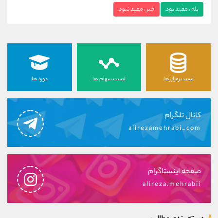
بله ، مفید بود
خیر ، مفید نبود
لیست رمزارزها
لیست سهام ها
دوره ها
کانال تلگرام
alirezamehrabi_com
صفحه اینستاگرام
alireza.mehrabii