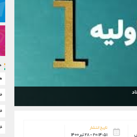
د
هم
اد
خب
خب
خب
تاریخ انتشار
س
۲۰:۱۴:۵۱ - ۲۸ تیر ۱۴۰۰