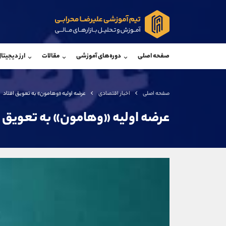
پشتیبان فروش
پشتی
(محسن یزدی)
صفحه اصلی
دوره‌های آموزشی
مقالات
ارز دیجیتا
موبایل
09304891085
موبایل
واتساپ
شروع گفتگو
واتساپ
تلگرام
@Armteam_admin_103
تلگرام
صفحه اصلی
اخبار اقتصادی
عرضه اولیه «وهامون» به تعویق افتاد
داخلی
103
داخلی
عرضه اولیه «وهامون» به تعویق ا
اطلاعات تماس
(دفتر فروش)
تلفن
تلفن
بدون پیش شماره
اینستاگرام
کانال تلگرام
کانال بله