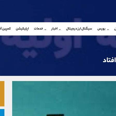
بان فروش
پشتیبان فروش
(فائزه تهرانی)
(ایمان پوراسماعیلی)
ل
بورس
سیگنال ارز دیجیتال
اخبار
خدمات
اپلیکیشن
کمپین آ
09101364784
موبایل
9927779040
شروع گفتگو
واتساپ
شروع گفتگ
@Armteam_admin_104
تلگرام
Armteam_admin_por
104
داخلی
07
فتاد