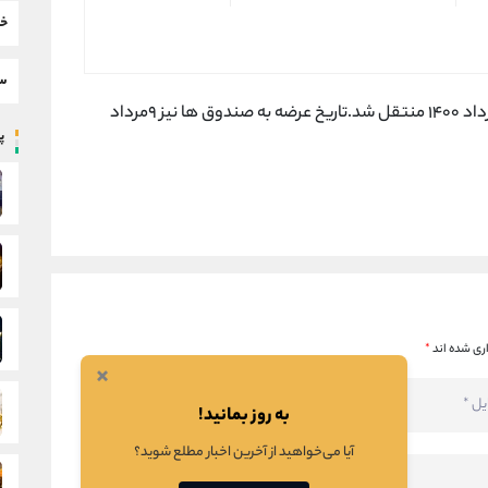
خب
سط
عرضه اولیه شرکت سرمایه گذاری هامون صبا به ۶مرداد ١۴٠٠ منتقل شد.تاریخ عرضه به صندوق ها نیز ٩مرداد
پر
ری شده اند
*
×
به روز بمانید!
آیا می‌خواهید از آخرین اخبار مطلع شوید؟