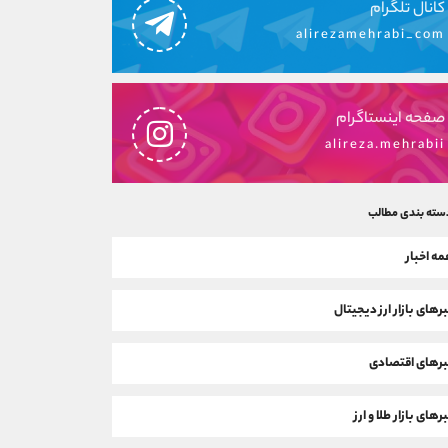
کانال تلگرام
alirezamehrabi_com
صفحه اینستاگرام
alireza.mehrabii
سته بندی مطالب
ه اخبار
رهای بازار ارز دیجیتال
رهای اقتصادی
رهای بازار طلا و ارز