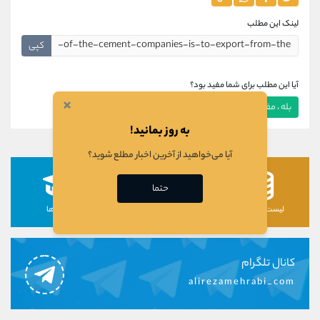
لینک این مطلب
کپی
آیا این مطلب برای شما مفید بود؟
×
بله ، مفید بود
خیر ، مفید نبود
به روز بمانید!
آیا می‌خواهید از آخرین اخبار مطلع شوید؟
حتما
لیست رمزارزها
لیست سهام ها
دوره ها
کانال تلگرام
alirezamehrabi_com