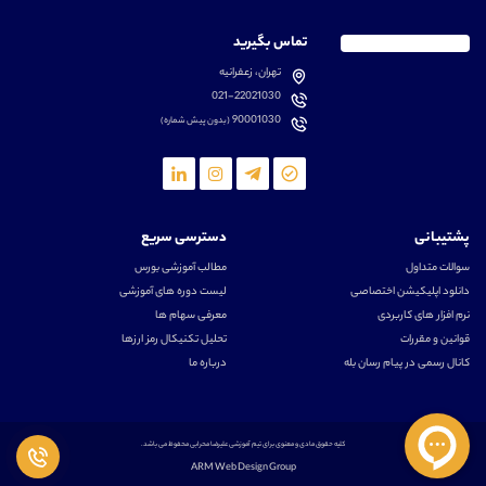
تماس بگیرید
تهران، زعفرانیه
021-22021030
90001030
(بدون پیش شماره)
پشتیبانی
دسترسی سریع
سوالات متداول
مطالب آموزشی بورس
دانلود اپلیکیشن اختصاصی
لیست دوره های آموزشی
نرم افزار های کاربردی
معرفی سهام ها
قوانین و مقررات
تحلیل تکنیکال رمز ارزها
کانال رسمی در پیام رسان بله
درباره ما
کلیه حقوق مادی و معنوی برای تیم آموزشی علیرضا محرابی محفوظ می باشد.
ARM Web Design Group