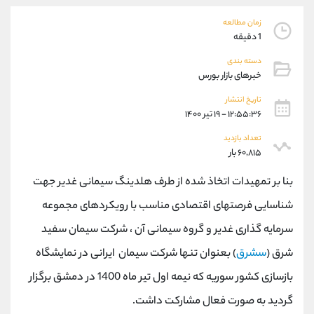
موبایل
09194198792
واتساپ
شروع گفتگو
زمان مطالعه
1 دقیقه
تلگرام
@Armteam_admin_33
داخلی
118
دسته بندی
خبرهای بازار بورس
پشتیبان فروش
(محسن یزدی)
تاریخ انتشار
۱۲:۵۵:۳۶ - ۱۹ تیر ۱۴۰۰
موبایل
09304891085
واتساپ
شروع گفتگو
تعداد بازدید
۶۰,۸۱۵ بار
تلگرام
@Armteam_admin_103
داخلی
103
بنا بر تمهیدات اتخاذ شده از طرف هلدینگ سیمانی غدیر جهت
شناسایی فرصتهای اقتصادی مناسب با رویکردهای مجموعه
اطلاعات تماس
(دفتر فروش)
سرمایه گذاری غدیر و گروه سیمانی آن ، شرکت سیمان سفید
تلفن
021-22021030
تلفن
021-22021040
شرق (
سشرق
) بعنوان تنها شرکت سیمان ایرانی در نمایشگاه
بدون پیش شماره
90001030
بازسازی کشور سوریه که نیمه اول تیر ماه 1400 در دمشق برگزار
اینستاگرام
@alireza.mehrabii
گردید به صورت فعال مشارکت داشت.
کانال تلگرام
@alirezamehrabi_com