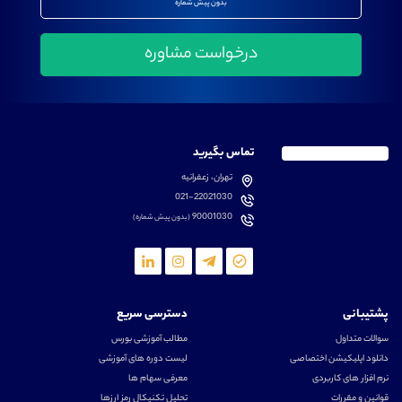
بدون پیش شماره
تماس بگیرید
تهران، زعفرانیه
021-22021030
90001030
(بدون پیش شماره)
پشتیبانی
دسترسی سریع
سوالات متداول
مطالب آموزشی بورس
دانلود اپلیکیشن اختصاصی
لیست دوره های آموزشی
نرم افزار های کاربردی
معرفی سهام ها
قوانین و مقررات
تحلیل تکنیکال رمز ارزها