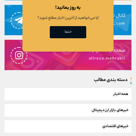
به روز بمانید!
کانال تلگرام
آیا می‌خواهید از آخرین اخبار مطلع شوید؟
alirezamehrabi_com
حتما
صفحه اینستاگرام
alireza.mehrabii
دسته بندی مطالب
همه اخبار
خبرهای بازار ارز دیجیتال
خبرهای اقتصادی