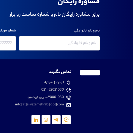
مشاوره رایگان
برای مشاوره رایگان نام و شماره تماست رو بزار
نام و نام خانوادگی
شماره موبای
تماس بگیرید
تهران، زعفرانیه
021-22021030
90001030
(بدون پیش شماره)
info[at]alirezamehrabi[dot]com