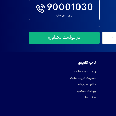
90001030
بدون پیش شماره
ثبت
ناحیه کاربری
ورود به وب سایت
عضویت در وب سایت
فاکتور های شما
پرداخت مستقیم
تیکت ها