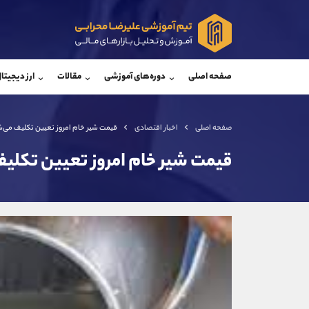
پشتیبان فروش
پشتی
(محسن یزدی)
صفحه اصلی
دوره‌های آموزشی
مقالات
ارز دیجیتا
موبایل
09304891085
موبایل
واتساپ
شروع گفتگو
واتساپ
تلگرام
@Armteam_admin_103
تلگرام
صفحه اصلی
اخبار اقتصادی
قیمت شیر خام امروز تعیین تکلیف می‌
داخلی
103
داخلی
قیمت شیر خام امروز تعیین تکلی
اطلاعات تماس
(دفتر فروش)
تلفن
تلفن
بدون پیش شماره
اینستاگرام
کانال تلگرام
کانال بله