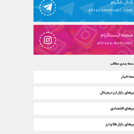
کانال تلگرام
alirezamehrabi_com
صفحه اینستاگرام
alireza.mehrabii
سته بندی مطالب
ه اخبار
رهای بازار ارز دیجیتال
رهای اقتصادی
رهای بازار طلا و ارز