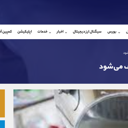
بان فروش
پشتیبان فروش
(فائزه تهرانی)
(یوسف فرخنده)
ل
بورس
سیگنال ارز دیجیتال
اخبار
خدمات
اپلیکیشن
کمپین آ
09101364784
موبایل
9194198792
شروع گفتگو
واتساپ
شروع گفتگ
@Armteam_admin_104
تلگرام
Armteam_admin_33
شود
104
داخلی
8
ف می‌شود