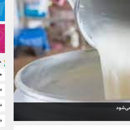
د
هم
خب
خب
می‌شود
خب