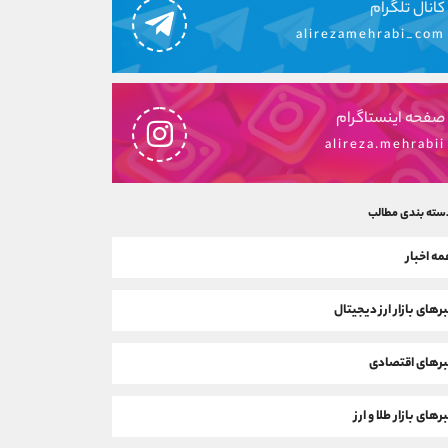
کانال تلگرام
alirezamehrabi_com
صفحه اینستاگرام
alireza.mehrabii
سته بندی مطالب
ه اخبار
رهای بازار ارز دیجیتال
رهای اقتصادی
رهای بازار طلا و ارز