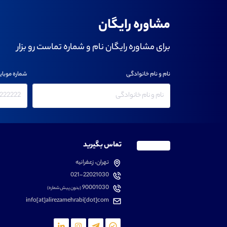
مشاوره رایگان
برای مشاوره رایگان نام و شماره تماست رو بزار
نام و نام خانوادگی
شماره موبای
تماس بگیرید
تهران، زعفرانیه
021-22021030
90001030
(بدون پیش شماره)
info[at]alirezamehrabi[dot]com