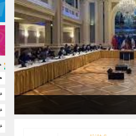
د
هم
خب
خب
خب