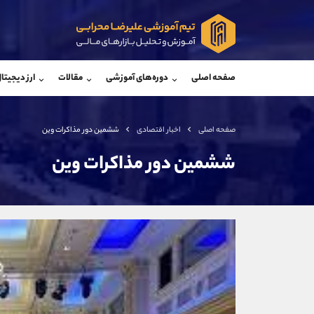
پشتیبان فروش
پشتی
(ایمان پوراسماعیلی)
صفحه اصلی
دوره‌های آموزشی
مقالات
ارز دیجیتا
موبایل
09927779040
موبایل
واتساپ
شروع گفتگو
واتساپ
تلگرام
@Armteam_admin_por
تلگرام
صفحه اصلی
اخبار اقتصادی
ششمین دور مذاکرات وین
داخلی
107
داخلی
ششمین دور مذاکرات وین
اطلاعات تماس
(دفتر فروش)
تلفن
تلفن
بدون پیش شماره
اینستاگرام
کانال تلگرام
کانال بله