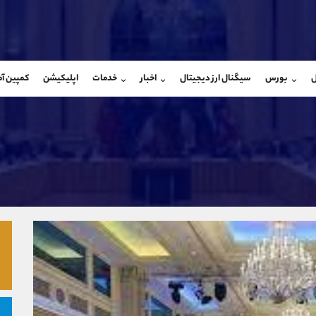
بان فروش
پشتیبان فروش
(فائزه تهرانی)
(یوسف فرخنده)
ل
بورس
سیگنال ارز دیجیتال
اخبار
خدمات
اپلیکیشن
کمپین آ
09101364784
موبایل
9194198792
شروع گفتگو
واتساپ
شروع گفتگ
@Armteam_admin_104
تلگرام
Armteam_admin_33
104
داخلی
8