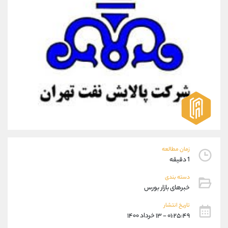
موبایل
09304891085
واتساپ
شروع گفتگو
تلگرام
@Armteam_admin_103
داخلی
103
پشتیبان فروش
(فائزه تهرانی)
موبایل
09101364784
واتساپ
شروع گفتگو
تلگرام
@Armteam_admin_104
داخلی
104
زمان مطالعه
اطلاعات تماس
(دفتر فروش)
1 دقیقه
تلفن
021-22021030
دسته بندی
تلفن
021-22021040
خبرهای بازار بورس
بدون پیش شماره
90001030
تاریخ انتشار
اینستاگرام
@alireza.mehrabii
۰۱:۲۵:۴۹ - ۱۳ خرداد ۱۴۰۰
کانال تلگرام
@alirezamehrabi_com