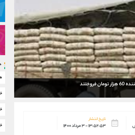
د
هم
خب
خب
تاریخ انتشار
خب
س
۱۳:۵۲:۵۳ - ۳ مرداد ۱۴۰۰