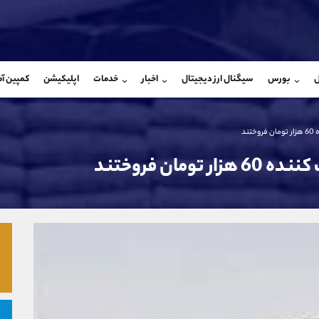
بان فروش
پشتیبان فروش
(ایمان پوراسماعیلی)
(فائزه تهرانی)
ل
بورس
سیگنال ارز دیجیتال
اخبار
خدمات
اپلیکیشن
کمپین آ
09927779040
موبایل
9101364784
شروع گفتگو
واتساپ
شروع گفتگ
@Armteam_admin_por
تلگرام
Armteam_admin_104
107
داخلی
04