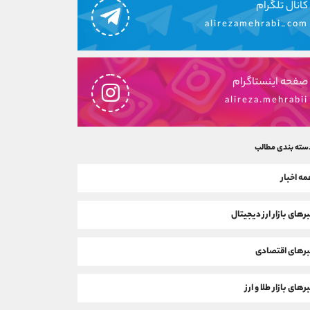
کانال تلگرام
alirezamehrabi_com
صفحه اینستاگرام
alireza.mehrabii
سته بندی مطالب
ه اخبار
رهای بازار ارز دیجیتال
رهای اقتصادی
رهای بازار طلا و ارز