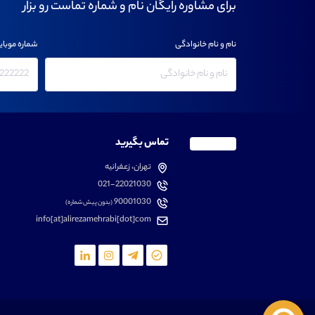
برای مشاوره رایگان نام و شماره تماست رو بزار
نام و نام خانوادگی
شماره موبای
تماس بگیرید
تهران، زعفرانیه
021-22021030
90001030
(بدون پیش شماره)
info[at]alirezamehrabi[dot]com