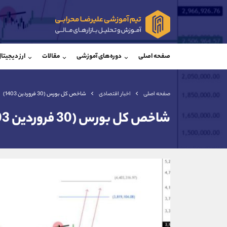
پشتیبان فروش
پشتی
(فائزه تهرانی)
صفحه اصلی
دوره‌های آموزشی
مقالات
ارز دیجیتا
موبایل
09101364784
موبایل
واتساپ
شروع گفتگو
واتساپ
تلگرام
@Armteam_admin_104
تلگرام
صفحه اصلی
اخبار اقتصادی
شاخص کل بورس (30 فروردین 1403)
داخلی
104
داخلی
شاخص کل بورس (30 فروردین 1403)
اطلاعات تماس
(دفتر فروش)
تلفن
تلفن
بدون پیش شماره
اینستاگرام
کانال تلگرام
کانال بله