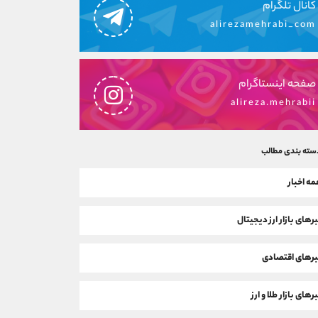
کانال تلگرام
alirezamehrabi_com
صفحه اینستاگرام
alireza.mehrabii
سته بندی مطالب
ه اخبار
رهای بازار ارز دیجیتال
رهای اقتصادی
رهای بازار طلا و ارز