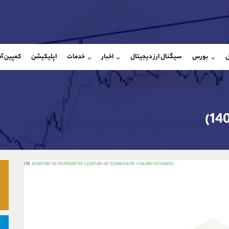
بان فروش
پشتیبان فروش
(محسن یزدی)
(یوسف فرخنده)
ل
بورس
سیگنال ارز دیجیتال
اخبار
خدمات
اپلیکیشن
کمپین آ
09304891085
موبایل
9194198792
شروع گفتگو
واتساپ
شروع گفتگ
@Armteam_admin_103
تلگرام
Armteam_admin_33
103
داخلی
8