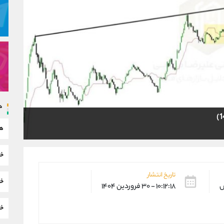
د
هم
خب
تاریخ انتشار
خب
س
۱۰:۱۲:۱۸ - ۳۰ فروردین ۱۴۰۴
خب