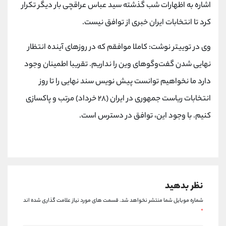
کانال بله
@alirezamehrabi_official
اشاره به اظهارات شب گذشته سید عباس عراقچی بار دیگر تکرار
کرد تا انتخابات ایران خبری از توافق نیست.
وی در توییتر نوشت: کاملا موافقم که در روزهای آینده انتظار
نهایی شدن گفت‌وگوهای وین را نداریم. تقریبا اطمینان وجود
دارد ما نخواهیم توانست پیش نویس سند نهایی را تا روز
انتخابات ریاست جمهوری در ایران (۲۸ خرداد) مرتب و پاکسازی
کنیم. با وجود این، توافق در دسترس است.
نظر بدهید
شماره موبایل شما منتشر نخواهد شد.
قسمت های مورد نیاز علامت گذاری شده اند
*