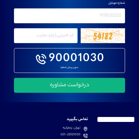
شماره موبایل
90001030
بدون پیش شماره
تماس بگیرید
تهران، زعفرانیه
021-22021030