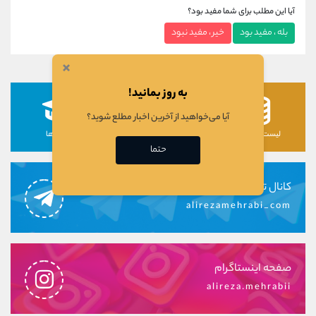
آیا این مطلب برای شما مفید بود؟
بله ، مفید بود
خیر ، مفید نبود
×
به روز بمانید!
آیا می‌خواهید از آخرین اخبار مطلع شوید؟
لیست رمزارزها
لیست سهام ها
دوره ها
حتما
کانال تلگرام
alirezamehrabi_com
صفحه اینستاگرام
alireza.mehrabii