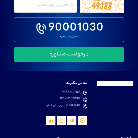
90001030
بدون پیش شماره
تماس بگیرید
تهران، زعفرانیه
021-22021030
90001030
(بدون پیش شماره)