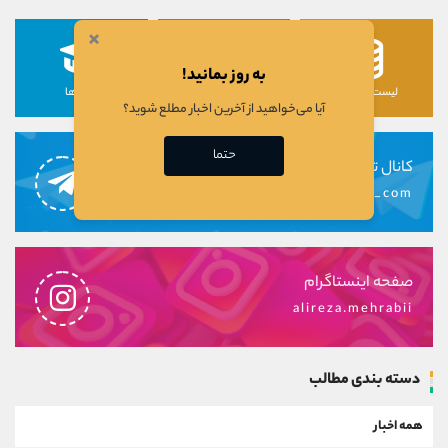
×
به روز بمانید!
لیست رمزارزها
لیست سهام ها
دوره ها
آیا می‌خواهید از آخرین اخبار مطلع شوید؟
حتما
کانال تلگرام
alirezamehrabi_com
صفحه اینستاگرام
alireza.mehrabii
دسته بندی مطالب
همه اخبار