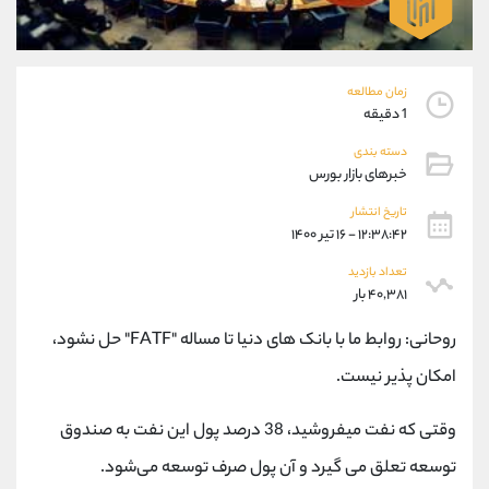
موبایل
09304891085
واتساپ
شروع گفتگو
تلگرام
@Armteam_admin_103
داخلی
103
زمان مطالعه
1 دقیقه
پشتیبان فروش
(یوسف فرخنده)
دسته بندی
خبرهای بازار بورس
موبایل
09194198792
واتساپ
شروع گفتگو
تاریخ انتشار
۱۲:۳۸:۴۲ - ۱۶ تیر ۱۴۰۰
تلگرام
@Armteam_admin_33
داخلی
118
تعداد بازدید
۴۰,۳۸۱ بار
اطلاعات تماس
(دفتر فروش)
روحانی: روابط ما با بانک های دنیا تا مساله "FATF" حل نشود،
تلفن
021-22021030
امکان پذیر نیست.
تلفن
021-22021040
بدون پیش شماره
90001030
وقتی که نفت میفروشید، 38 درصد پول این نفت به صندوق
اینستاگرام
@alireza.mehrabii
توسعه تعلق می گیرد و آن پول صرف توسعه می‌‌شود.
کانال تلگرام
@alirezamehrabi_com