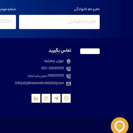
نام و نام خانوادگی
شماره موبای
تماس بگیرید
تهران، زعفرانیه
021-22021030
90001030
(بدون پیش شماره)
info[at]alirezamehrabi[dot]com