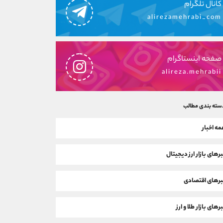
کانال تلگرام
alirezamehrabi_com
صفحه اینستاگرام
alireza.mehrabii
سته بندی مطالب
ه اخبار
رهای بازار ارز دیجیتال
رهای اقتصادی
رهای بازار طلا و ارز