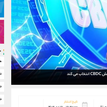
د
هم
ی کند
خب
خب
خب
تاریخ انتشار