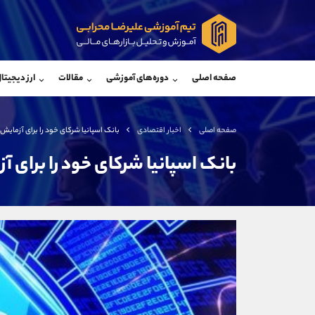
پشتیبان فروش
پشتی
(ایمان پوراسماعیلی)
صفحه اصلی
دوره‌های آموزشی
مقالات
ارز دیجیتا
موبایل
09927779040
موبایل
واتساپ
شروع گفتگو
واتساپ
تلگرام
@Armteam_admin_por
تلگرام
صفحه اصلی
اخبار اقتصادی
بانک اسپانیا شرکای خود را برای آزمایش CBDC انتخاب می کند
داخلی
107
داخلی
بانک اسپانیا شرکای خود را برای آزمایش CBDC انتخ
اطلاعات تماس
(دفتر فروش)
تلفن
تلفن
بدون پیش شماره
اینستاگرام
کانال تلگرام
کانال بله