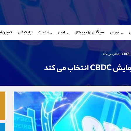
بان فروش
پشتیبان فروش
(فائزه تهرانی)
(یوسف فرخنده)
ل
بورس
سیگنال ارز دیجیتال
اخبار
خدمات
اپلیکیشن
کمپین آ
09101364784
موبایل
9194198792
شروع گفتگو
واتساپ
شروع گفتگ
@Armteam_admin_104
تلگرام
Armteam_admin_33
104
داخلی
8
اب می کند