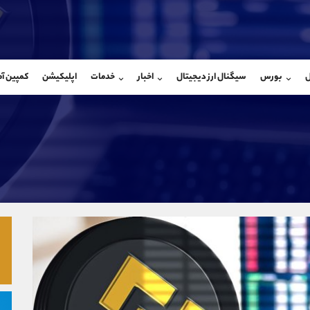
بان فروش
پشتیبان فروش
(یوسف فرخنده)
(محسن یزدی)
ل
بورس
سیگنال ارز دیجیتال
اخبار
خدمات
اپلیکیشن
کمپین آ
09194198792
موبایل
9304891085
شروع گفتگو
واتساپ
شروع گفتگ
@Armteam_admin_33
تلگرام
Armteam_admin_103
118
داخلی
03