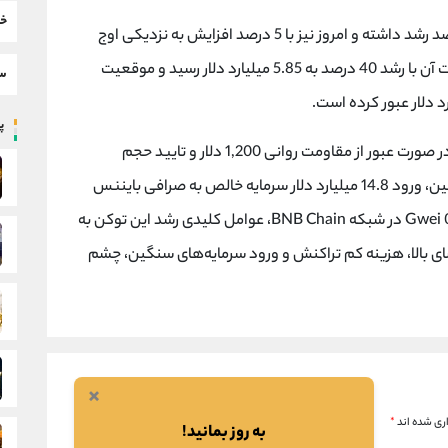
خب
) طی یک هفته بیش از 20 درصد رشد داشته و امروز نیز با 5 درصد افزایش به نزدیکی اوج
تاریخی خود در 1,150 دلار رسیده است. حجم معاملات آن با رشد 40 درصد به 5.85 میلیارد دلار رسید و موقعیت
سط
پر
کارشناسان از جمله مارتینز پیش بینی می کنند که در صورت عبور از مقاومت روانی 1,200 دلار و تایید حجم
معاملات، BNB می تواند به 1,300 دلار برسد. همچنین، ورود 14.8 میلیارد دلار سرمایه خالص به صرافی بایننس
در سه ماهه سوم و پذیرش کارمزد بسیار پایین 0.05 Gwei در شبکه BNB Chain، عوامل کلیدی رشد این توکن به
ایط، BNB با ترکیبی از تقاضای بالا، هزینه کم تراکنش و ورود سرمایه‌های سنگین، چشم
×
ری شده اند
*
به روز بمانید!