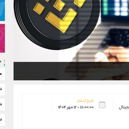
د
هم
خب
تاریخ انتشار
خب
یجیتال
۱۸:۰۰:۰۰ - ۱۲ مهر ۱۴۰۴
خب