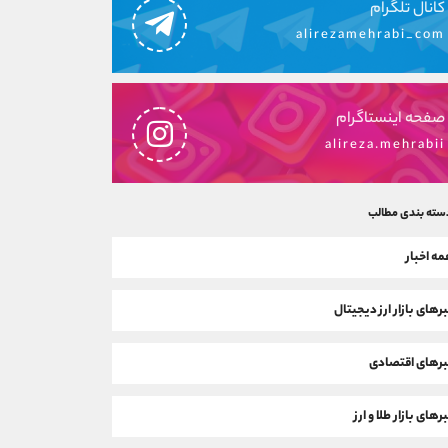
کانال تلگرام
alirezamehrabi_com
صفحه اینستاگرام
alireza.mehrabii
سته بندی مطالب
ه اخبار
رهای بازار ارز دیجیتال
رهای اقتصادی
رهای بازار طلا و ارز