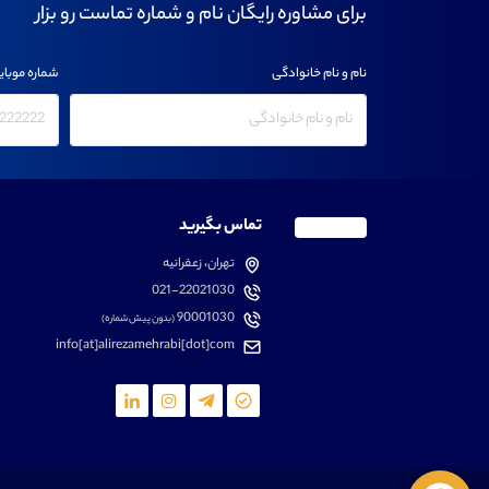
برای مشاوره رایگان نام و شماره تماست رو بزار
نام و نام خانوادگی
شماره موبای
تماس بگیرید
تهران، زعفرانیه
021-22021030
90001030
(بدون پیش شماره)
info[at]alirezamehrabi[dot]com