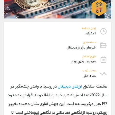
موبایل
09304891085
واتساپ
شروع گفتگو
تلگرام
@Armteam_admin_103
داخلی
103
زمان مطالعه
1 دقیقه
پشتیبان فروش
(ایمان پوراسماعیلی)
دسته بندی
موبایل
09927779040
خبرهای بازار ارز دیجیتال
واتساپ
شروع گفتگو
تلگرام
@Armteam_admin_por
تاریخ انتشار
۱۶:۱۰:۰۰ - ۹ دی ۱۴۰۴
داخلی
107
تعداد بازدید
۴,۴۸۸ بار
اطلاعات تماس
(دفتر فروش)
تلفن
021-22021030
صنعت استخراج
ارزهای دیجیتال
در روسیه با رشدی چشمگیر در
تلفن
021-22021040
سال 2022، تعداد مزرعه های خود را با 44 درصد افزایش به حدود
بدون پیش شماره
90001030
197 هزار مرکز رسانده است. این جهش آماری نشان دهنده تغییر
اینستاگرام
@alireza.mehrabii
کانال تلگرام
@alirezamehrabi_com
رویکرد روسیه از نگاهی معاملاتی به نگاهی زیرساختی است، تا