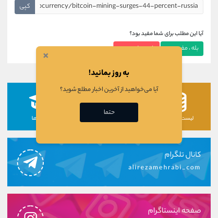
کپی
آیا این مطلب برای شما مفید بود؟
بله ، مفید بود
خیر ، مفید نبود
×
به روز بمانید!
آیا می‌خواهید از آخرین اخبار مطلع شوید؟
حتما
لیست رمزارزها
لیست سهام ها
دوره ها
کانال تلگرام
alirezamehrabi_com
صفحه اینستاگرام