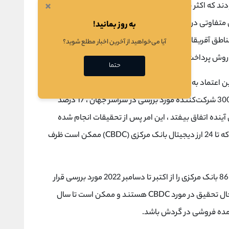
×
طمئن بودند که اکثر بازرگانان در طی سه سال آینده پرداخت های
تفاوتی در مورد اینکه آیا این کار در سال آینده انجام می
به روز بمانید!
شود وجود داشت ، شرکت کنندگان از خاورمیانه و مناطق آفریقا بالاترین سطح اطمینان را نشان دادند و 27 درصد
آیا می‌خواهید از آخرین اخبار مطلع شوید؟
ک روش پرداخت در سال آینده می‌پذیرند.
حتما
در همین حال ، رهبران منطقه آسیا پاسیفیک کمترین اعتماد به نفس را داشتند و تنها 13 درصد همین چارچوب
زمانی را پیش بینی کردند ، با این حال از میان تمام 300 شرکت‌کننده مورد بررسی در سراسر جهان ، 17 درصد
نده اتفاق بیفتد ، این امر پس از تحقیقات انجام شده
توسط بانک تسویه‌های بین‌المللی (BIS) نشان داد که تا 24 ارز دیجیتال بانک مرکزی (CBDC) ممکن است ظرف
در گزارشی که توسط BIS در 10 ژوئیه منتشر شد که 86 بانک مرکزی را از اکتبر تا دسامبر 2022 مورد بررسی قرار
داد، نشان داد که 93 درصد از بانک های مرکزی در حال تحقیق در مورد CBDC هستند و ممکن است تا سال