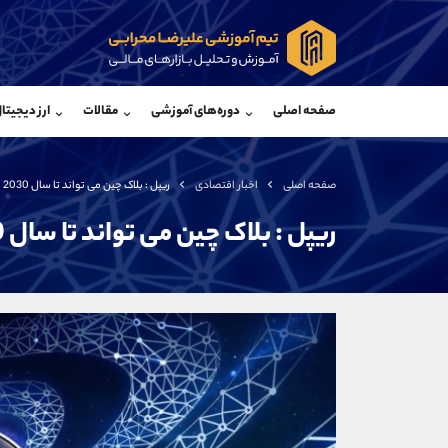
پشتیبان فروش
پشتی
(محسن یزدی)
صفحه اصلی
دوره‌های آموزشی
مقالات
ارز دیجیتا
موبایل
09304891085
موبایل
واتساپ
شروع گفتگو
واتساپ
تلگرام
@Armteam_admin_103
تلگرام
صفحه اصلی
اخبار اقتصادی
ریپل : بلاک چین می تواند تا سال 2030 نیز 10 میلیارد دلار برای موسسات مالی پس انداز کند
داخلی
103
داخلی
ریپل : بلاک چین می تواند تا سال 2030 نیز 10 میلیارد دلار برای موسسات مالی پس انداز کند
اطلاعات تماس
(دفتر فروش)
تلفن
تلفن
بدون پیش شماره
اینستاگرام
کانال تلگرام
کانال بله