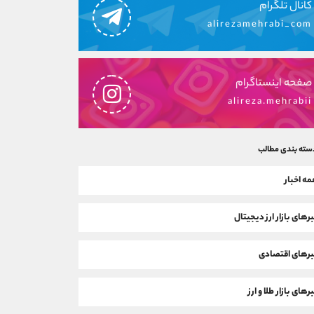
کانال تلگرام
alirezamehrabi_com
صفحه اینستاگرام
alireza.mehrabii
سته بندی مطالب
ه اخبار
رهای بازار ارز دیجیتال
رهای اقتصادی
رهای بازار طلا و ارز