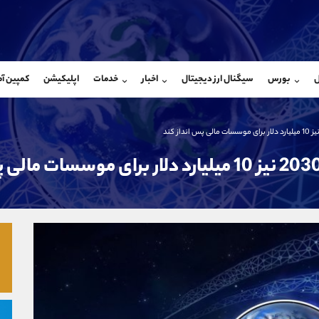
بان فروش
پشتیبان فروش
(ایمان پوراسماعیلی)
(فائزه تهرانی)
ل
بورس
سیگنال ارز دیجیتال
اخبار
خدمات
اپلیکیشن
کمپین آ
09927779040
موبایل
9101364784
شروع گفتگو
واتساپ
شروع گفتگ
@Armteam_admin_por
تلگرام
Armteam_admin_104
107
داخلی
04