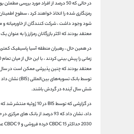
در حالی که 50 درصد از افراد مورد بررسی م
رمزنگاری شده را اتخاذ خواهند کرد ، سطوح اطمینان م
معتقد بودند که اکثر بازرگانان رمزارز را به عنوان ی
معتقد بودند که چنین پذیرشی ممکن است در سال آی
شش سال آینده در گردش باشند.
2030 حداکثر 15 CBDC خرده فروشی و 9 CBDC عمده فروشی در گردش باشد.