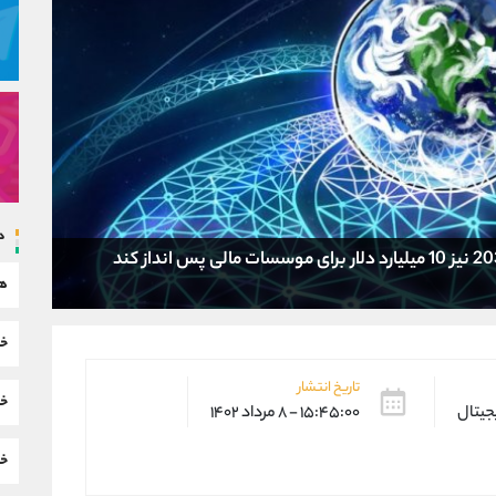
د
هم
خب
تاریخ انتشار
خب
یجیتال
۱۵:۴۵:۰۰ - ۸ مرداد ۱۴۰۲
خب