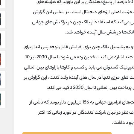
در این گزارش آمده است در این نظرسنجی ، بیش از 50 درصد از پاسخ‌دهندگان بر این باورند که هزینه‌های
، مزیت اصلی ارزهای دیجیتال است ، بر اساس این گزارش
ن‌تک Juniper Research پیش‌بینی می‌کند که استفاده از بلاک چین در تراکنش‌های جهانی
بانک‌ها در شش سال آینده خواهد شد.
ی می کند و به پتانسیل بلاک چین برای افزایش قابل توجه پس انداز برای
موسسات مالی که تراکنش های فرامرزی انجام می دهند اشاره می کند ، تخمین زده می شود تا سال 2030 نیز 10
الکترونیک گسترش می یابد و کسب و کارها بازارهای بین المللی
خت های مرزی تنها در سال های آینده رشد کنند ، این گزارش بر
مللی تا سال 2030 تاکید می کند.
در این گزارش آمده است انتظار می‌رود جریان پرداخت‌های فرامرزی جهانی به 156 تریلیون دلار برسد که ناشی از
ا این حال اختلاف نظر در میان شرکت کنندگان در مورد زمانی که اکثر
 وجود داشت.