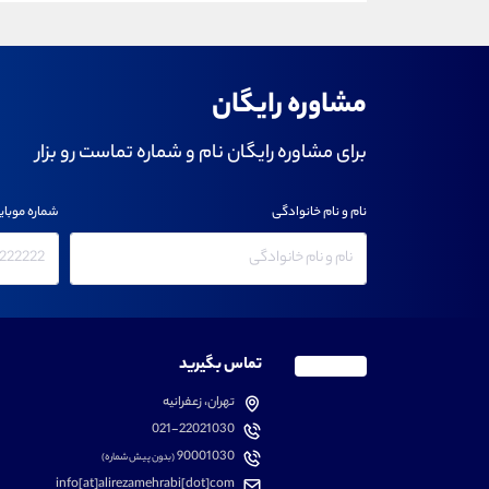
مشاوره رایگان
برای مشاوره رایگان نام و شماره تماست رو بزار
نام و نام خانوادگی
شماره موبای
تماس بگیرید
تهران، زعفرانیه
021-22021030
90001030
(بدون پیش شماره)
info[at]alirezamehrabi[dot]com